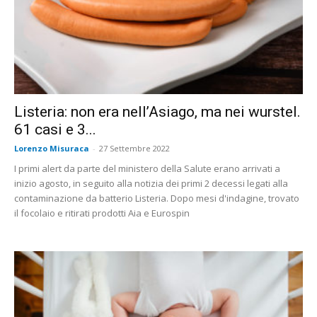
Listeria: non era nell’Asiago, ma nei wurstel.
61 casi e 3...
Lorenzo Misuraca
-
27 Settembre 2022
I primi alert da parte del ministero della Salute erano arrivati a
inizio agosto, in seguito alla notizia dei primi 2 decessi legati alla
contaminazione da batterio Listeria. Dopo mesi d'indagine, trovato
il focolaio e ritirati prodotti Aia e Eurospin