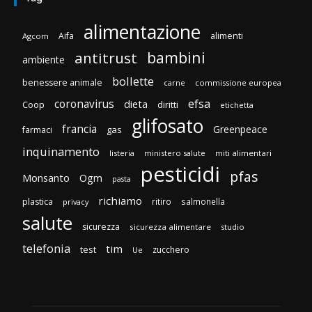
alimentazione
Aifa
alimenti
Agcom
bambini
antitrust
ambiente
bollette
benessere animale
carne
commissione europea
efsa
coronavirus
dieta
Coop
diritti
etichetta
glifosato
francia
Greenpeace
gas
farmaci
inquinamento
listeria
ministero salute
miti alimentari
pesticidi
pfas
Monsanto
Ogm
pasta
richiamo
plastica
ritiro
salmonella
privacy
salute
sicurezza
sicurezza alimentare
studio
telefonia
tim
test
zucchero
Ue