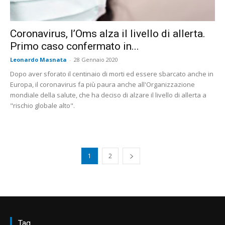
Coronavirus, l’Oms alza il livello di allerta.
Primo caso confermato in...
Leonardo Masnata
-
28 Gennaio 2020
Dopo aver sforato il centinaio di morti ed essere sbarcato anche in
Europa, il coronavirus fa più paura anche all'Organizzazione
mondiale della salute, che ha deciso di alzare il livello di allerta a
"rischio globale alto".
1
2
Tag