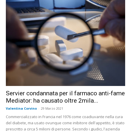
Servier condannata per il farmaco anti-fame
Mediator: ha causato oltre 2mila...
Valentina Corvino
-
29 Marzo 2021
Commercializzato in Francia nel 1976 come coadiuvante nella cura
del diabete, ma usato ovunque come inibitore dell'appetito, è stato
prescritto a circa 5 milioni di persone. Secondo i giudici, l'azienda