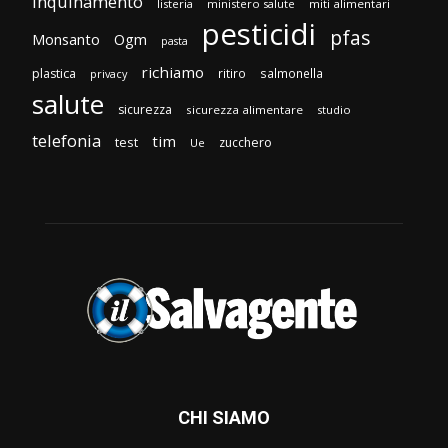
inquinamento
listeria
ministero salute
miti alimentari
pesticidi
pfas
Monsanto
Ogm
pasta
richiamo
plastica
ritiro
salmonella
privacy
salute
sicurezza
sicurezza alimentare
studio
telefonia
tim
test
zucchero
Ue
CHI SIAMO