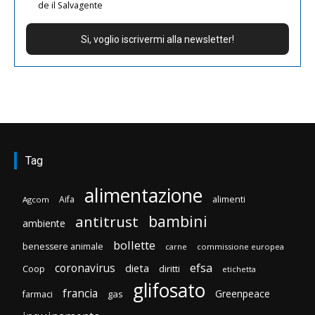
de il Salvagente
Tag
alimentazione
Aifa
alimenti
Agcom
bambini
antitrust
ambiente
bollette
benessere animale
carne
commissione europea
efsa
coronavirus
dieta
diritti
Coop
etichetta
glifosato
francia
Greenpeace
gas
farmaci