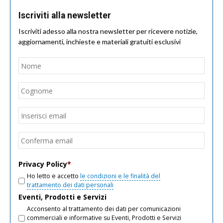
Iscriviti alla newsletter
Iscriviti adesso alla nostra newsletter per ricevere notizie,
aggiornamenti, inchieste e materiali gratuiti esclusivi
Nome
*
Nom
Cogn
Email
*
Inseri
email
Conf
email
Privacy Policy
*
Ho letto e accetto
le condizioni e le finalità del
trattamento dei dati personali
Eventi, Prodotti e Servizi
Acconsento al trattamento dei dati per comunicazioni
commerciali e informative su Eventi, Prodotti e Servizi