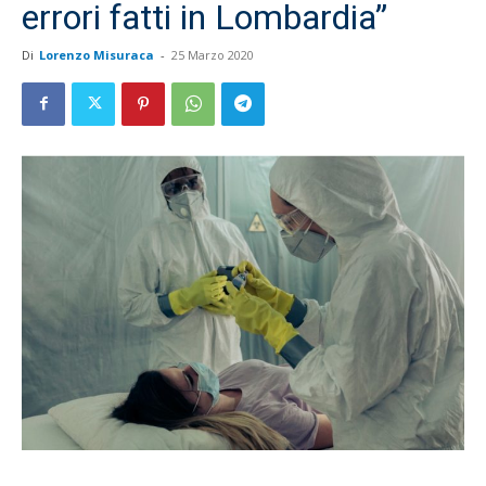
errori fatti in Lombardia”
Di
Lorenzo Misuraca
-
25 Marzo 2020