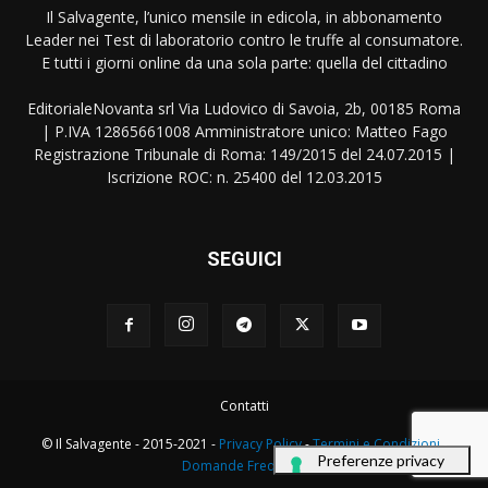
Il Salvagente, l’unico mensile in edicola, in abbonamento
Leader nei Test di laboratorio contro le truffe al consumatore.
E tutti i giorni online da una sola parte: quella del cittadino
EditorialeNovanta srl Via Ludovico di Savoia, 2b, 00185 Roma
| P.IVA 12865661008 Amministratore unico: Matteo Fago
Registrazione Tribunale di Roma: 149/2015 del 24.07.2015 |
Iscrizione ROC: n. 25400 del 12.03.2015
SEGUICI
Contatti
© Il Salvagente - 2015-2021 -
Privacy Policy
-
Termini e Condizioni
-
Domande Frequenti