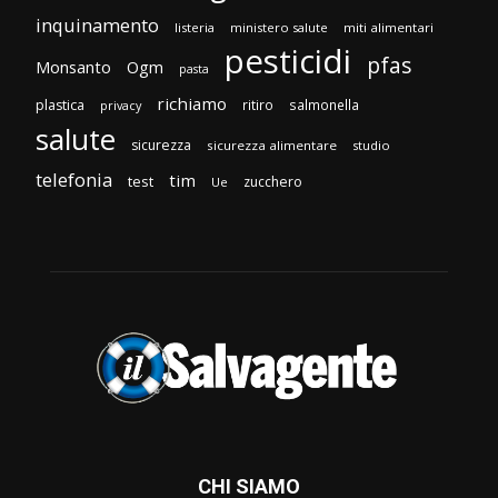
inquinamento
listeria
ministero salute
miti alimentari
pesticidi
pfas
Monsanto
Ogm
pasta
richiamo
plastica
ritiro
salmonella
privacy
salute
sicurezza
sicurezza alimentare
studio
telefonia
tim
test
zucchero
Ue
CHI SIAMO