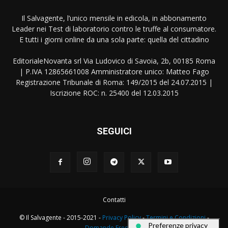
Il Salvagente, l’unico mensile in edicola, in abbonamento
Leader nei Test di laboratorio contro le truffe al consumatore.
E tutti i giorni online da una sola parte: quella del cittadino
EditorialeNovanta srl Via Ludovico di Savoia, 2b, 00185 Roma
| P.IVA 12865661008 Amministratore unico: Matteo Fago
Registrazione Tribunale di Roma: 149/2015 del 24.07.2015 |
Iscrizione ROC: n. 25400 del 12.03.2015
SEGUICI
Contatti
© Il Salvagente - 2015-2021 -
Privacy Policy
-
Termini e Condizioni
-
Domande Frequenti