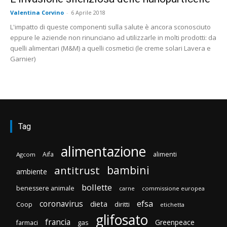
Valentina Corvino
-
6 Aprile 2018
L'impatto di queste componenti sulla salute è ancora sconosciuto
eppure le aziende non rinunciano ad utilizzarle in molti prodotti: da
quelli alimentari (M&M) a quelli cosmetici (le creme solari Lavera e
Garnier)
Tag
alimentazione
Aifa
alimenti
Agcom
bambini
antitrust
ambiente
bollette
benessere animale
carne
commissione europea
efsa
coronavirus
dieta
diritti
Coop
etichetta
glifosato
francia
Greenpeace
gas
farmaci