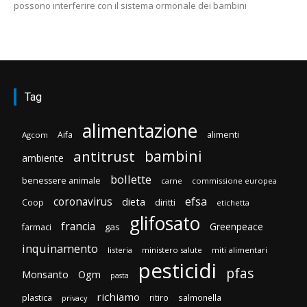
possono interferire con il sistema ormonale dei bambini
Tag
alimentazione
Aifa
alimenti
Agcom
bambini
antitrust
ambiente
bollette
benessere animale
carne
commissione europea
efsa
coronavirus
dieta
diritti
Coop
etichetta
glifosato
francia
Greenpeace
gas
farmaci
inquinamento
listeria
ministero salute
miti alimentari
pesticidi
pfas
Monsanto
Ogm
pasta
richiamo
plastica
ritiro
salmonella
privacy