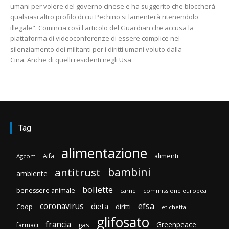
umani per volere del governo cinese e ha suggerito che bloccherà
qualsiasi altro profilo di cui Pechino si lamenterà ritenendolo
illegale". Comincia così l'articolo del Guardian che accusa la
piattaforma di videoconferenze di essere complice nel
silenziamento dei militanti per i diritti umani voluto dalla
Cina. Anche di quelli residenti negli Usa
Tag
alimentazione
Aifa
alimenti
Agcom
bambini
antitrust
ambiente
bollette
benessere animale
carne
commissione europea
efsa
coronavirus
dieta
diritti
Coop
etichetta
glifosato
francia
Greenpeace
gas
farmaci