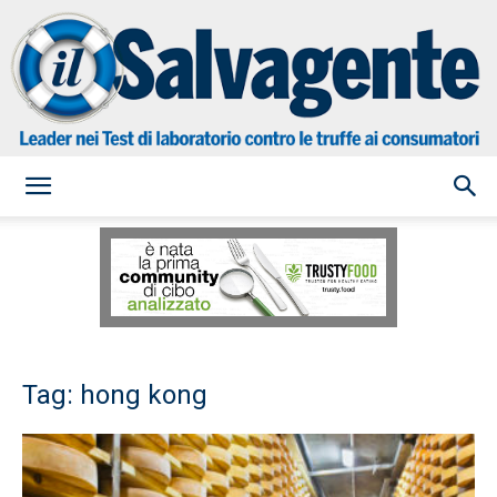
il
Salvagente
Tag: hong kong