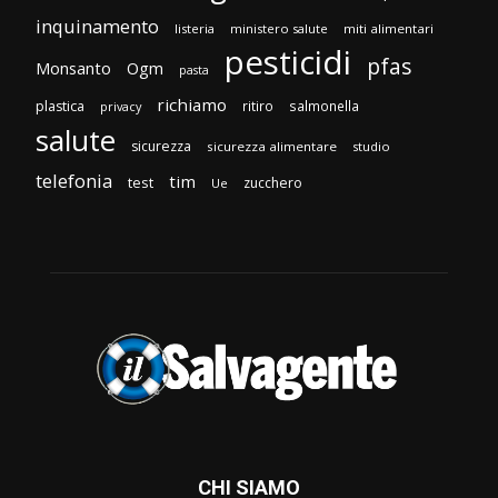
inquinamento
listeria
ministero salute
miti alimentari
pesticidi
pfas
Monsanto
Ogm
pasta
richiamo
plastica
ritiro
salmonella
privacy
salute
sicurezza
sicurezza alimentare
studio
telefonia
tim
test
zucchero
Ue
CHI SIAMO