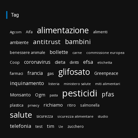
Tag
alimentazione
Aifa
alimenti
Agcom
bambini
antitrust
ambiente
bollette
benessere animale
carne
commissione europea
efsa
coronavirus
dieta
diritti
Coop
etichetta
glifosato
francia
Greenpeace
gas
farmaci
inquinamento
listeria
ministero salute
miti alimentari
pesticidi
pfas
Monsanto
Ogm
pasta
richiamo
plastica
ritiro
salmonella
privacy
salute
sicurezza
sicurezza alimentare
studio
telefonia
tim
test
zucchero
Ue