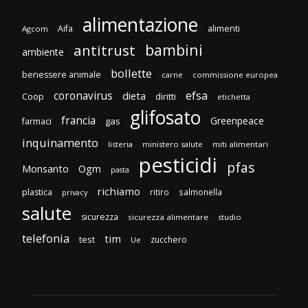
alimentazione
Aifa
alimenti
Agcom
bambini
antitrust
ambiente
bollette
benessere animale
carne
commissione europea
efsa
coronavirus
dieta
Coop
diritti
etichetta
glifosato
francia
Greenpeace
gas
farmaci
inquinamento
listeria
ministero salute
miti alimentari
pesticidi
pfas
Monsanto
Ogm
pasta
richiamo
plastica
ritiro
salmonella
privacy
salute
sicurezza
sicurezza alimentare
studio
telefonia
tim
test
zucchero
Ue