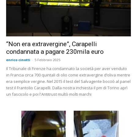
“Non era extravergine”, Carapelli
condannata a pagare 230mila euro
enrico cinotti
-
5 Febbraio 2025
Il Tribunale di Firenze ha condannato la società per aver venduto
in Francia circa 700 quintali di olio come extravergine d’oliva mentre
era semplice vergine. Nel 2015 il test del Salvagente bocciò al panel
test il Frantolio Carapelli. Dalla nostra inchiesta il pm di Torino aprì
un fascicolo e poi l'Antitrust multò molti marchi