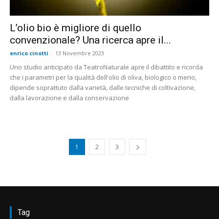
L’olio bio è migliore di quello
convenzionale? Una ricerca apre il...
enrico cinotti
-
13 Novembre 2023
Uno studio anticipato da TeatroNaturale apre il dibattito e ricorda
che i parametri per la qualità dell'olio di oliva, biologico o meno,
dipende soprattuto dalla varietà, dalle tecniche di coltivazione,
dalla lavorazione e dalla conservazione
1
2
3
Tag