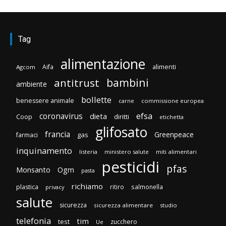
Tag
alimentazione
Aifa
alimenti
Agcom
bambini
antitrust
ambiente
bollette
benessere animale
carne
commissione europea
efsa
coronavirus
dieta
diritti
Coop
etichetta
glifosato
francia
Greenpeace
gas
farmaci
inquinamento
listeria
ministero salute
miti alimentari
pesticidi
pfas
Monsanto
Ogm
pasta
richiamo
plastica
ritiro
salmonella
privacy
salute
sicurezza
sicurezza alimentare
studio
telefonia
tim
test
zucchero
Ue