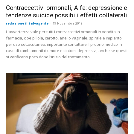
Contraccettivi ormonali, Aifa: depressione e
tendenze suicide possibili effetti collaterali
redazione il Salvagente
-
19 Novembre 2019
L'avvertenza vale per tutti i contraccettivi ormonali in vendita in
farmacia, cioè pillola, cerotto, anello vaginale, spirale e impianto
per uso sottocutaneo. importante contattare il proprio medico in
caso di cambiamenti d'umore e sintomi depressivi, anche se questi
si verificano poco dopo l'inizio del trattamento