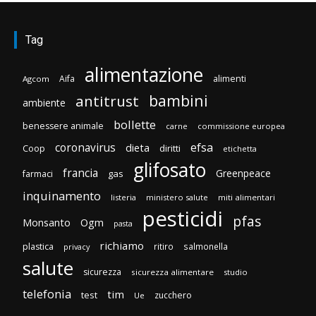
Tag
alimentazione
Aifa
alimenti
Agcom
bambini
antitrust
ambiente
bollette
benessere animale
carne
commissione europea
efsa
coronavirus
dieta
diritti
Coop
etichetta
glifosato
francia
Greenpeace
gas
farmaci
inquinamento
listeria
ministero salute
miti alimentari
pesticidi
pfas
Monsanto
Ogm
pasta
richiamo
plastica
ritiro
salmonella
privacy
salute
sicurezza
sicurezza alimentare
studio
telefonia
tim
test
zucchero
Ue