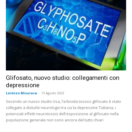
Glifosato, nuovo studio: collegamenti con
depressione
Lorenzo Misuraca
-
15 Agosto 2023
Secondo un nuovo studio Usa, l'erbicida tossico glifosato è stato
collegato a disturbi neurologici tra cui la depressine Tuttavia, i
potenziali effetti neurotossici dell'esposizione al glifosato nella
popolazione generale non sono ancora del tutto chiari