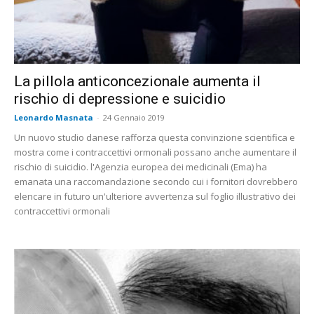
La pillola anticoncezionale aumenta il
rischio di depressione e suicidio
Leonardo Masnata
-
24 Gennaio 2019
Un nuovo studio danese rafforza questa convinzione scientifica e
mostra come i contraccettivi ormonali possano anche aumentare il
rischio di suicidio. l'Agenzia europea dei medicinali (Ema) ha
emanata una raccomandazione secondo cui i fornitori dovrebbero
elencare in futuro un'ulteriore avvertenza sul foglio illustrativo dei
contraccettivi ormonali