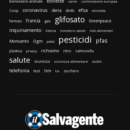
bollette
benessere animale
carne
commissione europea
efsa
coronavirus
dieta
diritti
Coop
etichetta
glifosato
francia
Greenpeace
gas
farmaci
inquinamento
listeria
ministero salute
miti alimentari
pesticidi
pfas
Monsanto
Ogm
pasta
richiamo
plastica
ritiro
salmonella
privacy
salute
sicurezza
sicurezza alimentare
studio
telefonia
tim
test
zucchero
Ue