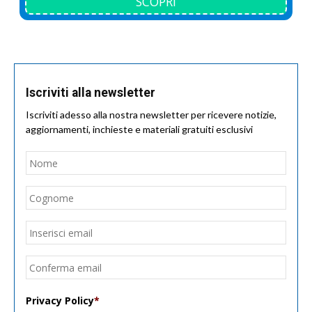
SCOPRI
Iscriviti alla newsletter
Iscriviti adesso alla nostra newsletter per ricevere notizie,
aggiornamenti, inchieste e materiali gratuiti esclusivi
Nome
*
Nom
Cogn
Email
*
Inseri
email
Conf
email
Privacy Policy
*