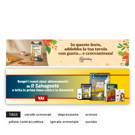
TAGS
cerotti ormonali
depressione
ormoni
pillola contraccettiva
spirale ormonale
sucidio