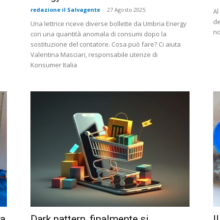
redazione il Salvagente
-
27 Agosto 2025
Al
de
Una lettrice riceve diverse bollette da Umbria Energy
no
con una quantità anomala di consumi dopo la
sostituzione del contatore. Cosa può fare? Ci aiuta
Valentina Masciari, responsabile utenze di
Konsumer Italia
 a
Dark pattern, finalmente si
I