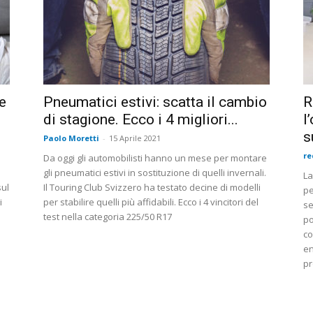
re
Pneumatici estivi: scatta il cambio
R
di stagione. Ecco i 4 migliori...
l
s
Paolo Moretti
-
15 Aprile 2021
re
Da oggi gli automobilisti hanno un mese per montare
gli pneumatici estivi in sostituzione di quelli invernali.
La
sul
Il Touring Club Svizzero ha testato decine di modelli
pe
i
per stabilire quelli più affidabili. Ecco i 4 vincitori del
se
test nella categoria 225/50 R17
po
co
en
pr