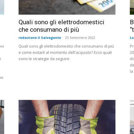
Quali sono gli elettrodomestici
B
che consumano di più
“
redazione il Salvagente
-
25 Settembre 2022
Lo
ovi
Quali sono gli elettrodomestici che consumano di più
Pr
e come evitarli al momento dell'acquisto? Ecco quali
20
i
sono le strategie da seguire.
do
de
la
mi