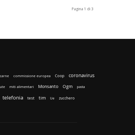
Pagina 1 di 3
coronavirus
Coop
carne
commissione europea
Monsanto
Ogm
lute
miti alimentari
pasta
telefonia
tim
test
zucchero
Ue