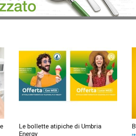
se
Le bollette atipiche di Umbria
B
Energy
re