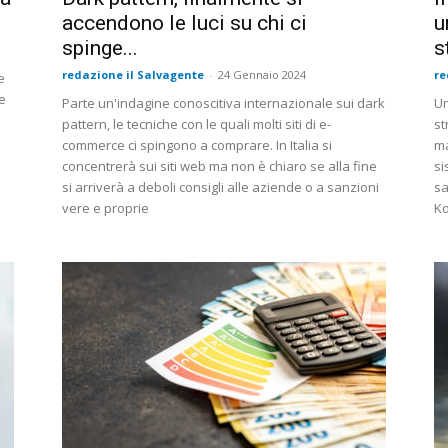
accendono le luci su chi ci
u
spinge...
s
redazione il Salvagente
-
24 Gennaio 2024
re
e
re
Parte un'indagine conoscitiva internazionale sui dark
Un
pattern, le tecniche con le quali molti siti di e-
st
commerce ci spingono a comprare. In Italia si
ma
concentrerà sui siti web ma non è chiaro se alla fine
si
si arriverà a deboli consigli alle aziende o a sanzioni
sa
vere e proprie
Ko