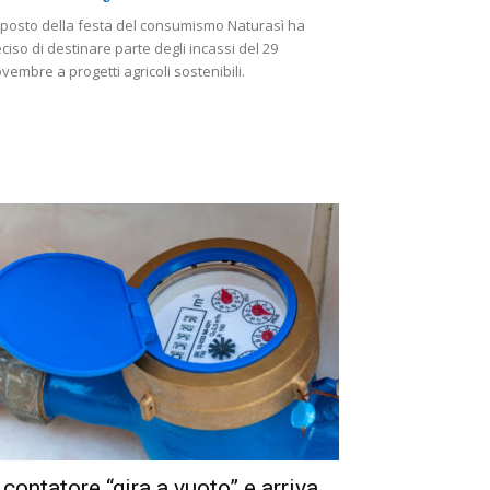
 posto della festa del consumismo Naturasì ha
ciso di destinare parte degli incassi del 29
vembre a progetti agricoli sostenibili.
l contatore “gira a vuoto” e arriva