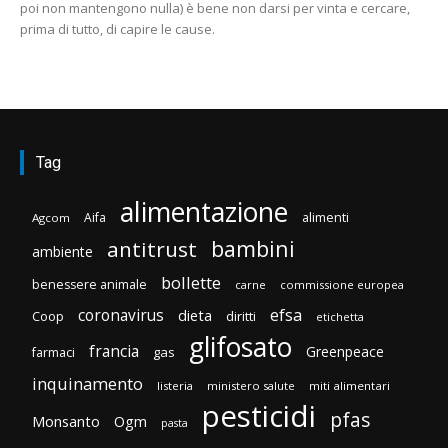
poi non mantengono nulla) è bene non darsi per vinta e cercare,
prima di tutto, di capire le cause.
Tag
alimentazione
Aifa
alimenti
Agcom
bambini
antitrust
ambiente
bollette
benessere animale
carne
commissione europea
efsa
coronavirus
dieta
Coop
diritti
etichetta
glifosato
francia
Greenpeace
gas
farmaci
inquinamento
listeria
ministero salute
miti alimentari
pesticidi
pfas
Monsanto
Ogm
pasta