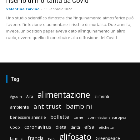
rischio di mortalità da Covid
Valentina Corvino
-
13 Febbraio 2022
Uno studio scientifico dimostra che l’inquinamento atmosferico può
favorire l’infezione e aumentare il rischio di mortalità. Due anni fa,
invece, un position paper aveva dato all'inquinamento un altro
ruolo, ovvero quello di contribuire alla diffusione del Covid
Tag
alimentazione
Aifa
alimenti
Agcom
bambini
antitrust
ambiente
bollette
benessere animale
carne
commissione europea
efsa
coronavirus
dieta
diritti
Coop
etichetta
glifosato
francia
Greenpeace
gas
farmaci