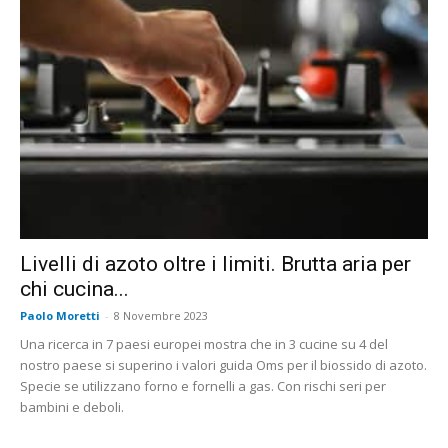
Livelli di azoto oltre i limiti. Brutta aria per
chi cucina...
Paolo Moretti
-
8 Novembre 2023
Una ricerca in 7 paesi europei mostra che in 3 cucine su 4 del
nostro paese si superino i valori guida Oms per il biossido di azoto.
Specie se utilizzano forno e fornelli a gas. Con rischi seri per
bambini e deboli.