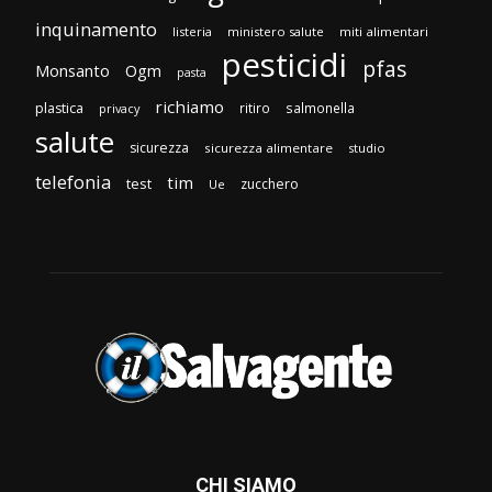
inquinamento
listeria
ministero salute
miti alimentari
pesticidi
pfas
Monsanto
Ogm
pasta
richiamo
plastica
ritiro
salmonella
privacy
salute
sicurezza
sicurezza alimentare
studio
telefonia
tim
test
zucchero
Ue
CHI SIAMO