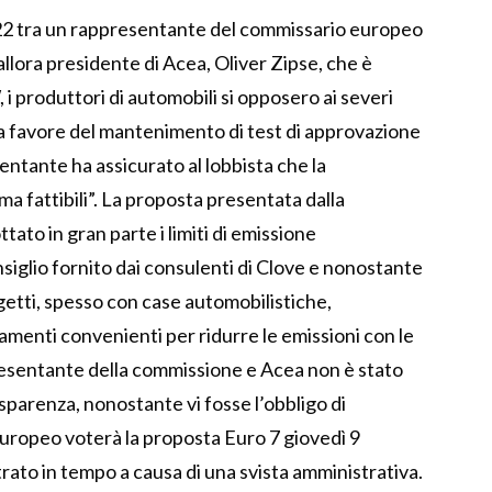
022 tra un rappresentante del commissario europeo
allora presidente di Acea, Oliver Zipse, che è
 produttori di automobili si opposero ai severi
 e a favore del mantenimento di test di approvazione
entante ha assicurato al lobbista che la
ma fattibili”. La proposta presentata dalla
to in gran parte i limiti di emissione
nsiglio fornito dai consulenti di Clove e nonostante
ogetti, spesso con case automobilistiche,
menti convenienti per ridurre le emissioni con le
ppresentante della commissione e Acea non è stato
asparenza, nonostante vi fosse l’obbligo di
o europeo voterà la proposta Euro 7 giovedì 9
rato in tempo a causa di una svista amministrativa.