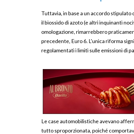
Tuttavia, in base a un accordo stipulato d
il biossido di azoto (e altri inquinanti noci
omologazione, rimarrebbero praticamente 
precedente, Euro 6. L’unica riforma sign
regolamentati i limiti sulle emissioni di 
Le case automobilistiche avevano afferm
tutto sproporzionata, poiché comportava c