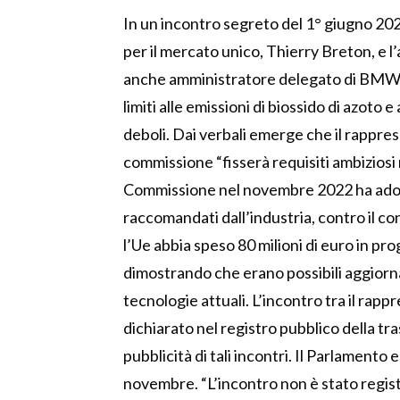
In un incontro segreto del 1° giugno 2
per il mercato unico, Thierry Breton, e l’
anche amministratore delegato di BMW, i
limiti alle emissioni di biossido di azoto
deboli. Dai verbali emerge che il rappres
commissione “fisserà requisiti ambiziosi 
Commissione nel novembre 2022 ha adotta
raccomandati dall’industria, contro il co
l’Ue abbia speso 80 milioni di euro in pr
dimostrando che erano possibili aggiorna
tecnologie attuali. L’incontro tra il ra
dichiarato nel registro pubblico della tr
pubblicità di tali incontri. Il Parlament
novembre. “L’incontro non è stato regist