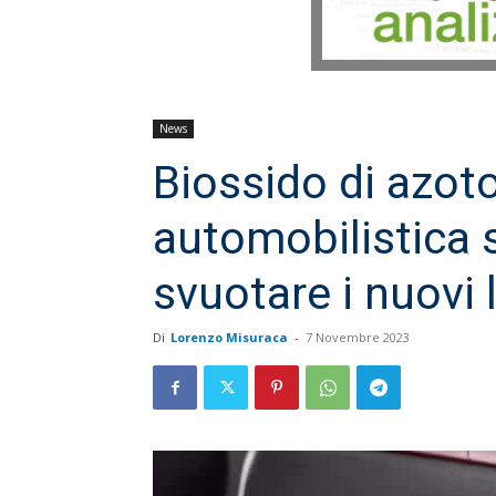
News
Biossido di azoto
automobilistica s
svuotare i nuovi l
Di
Lorenzo Misuraca
-
7 Novembre 2023