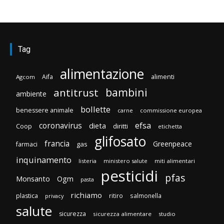
Tag
alimentazione
Aifa
alimenti
Agcom
bambini
antitrust
ambiente
bollette
benessere animale
carne
commissione europea
efsa
coronavirus
dieta
diritti
Coop
etichetta
glifosato
francia
Greenpeace
gas
farmaci
inquinamento
listeria
ministero salute
miti alimentari
pesticidi
pfas
Monsanto
Ogm
pasta
richiamo
plastica
ritiro
salmonella
privacy
salute
sicurezza
sicurezza alimentare
studio