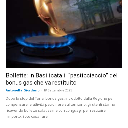
Bollette: in Basilicata il “pasticciaccio” del
bonus gas che va restituito
Antonella Giordano
-
18 Settembre 2025
Dopo lo stop del Tar al bonus gas, introdotto dalla Regione per
compensare le attività petrolifere sul territorio, gli utenti stanno
ricevendo bollette salatissime con conguagli per restituire
l'importo. Ecco cosa fare