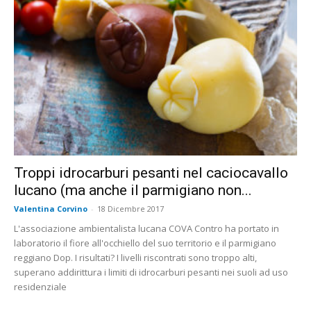
Troppi idrocarburi pesanti nel caciocavallo
lucano (ma anche il parmigiano non...
Valentina Corvino
-
18 Dicembre 2017
L'associazione ambientalista lucana COVA Contro ha portato in
laboratorio il fiore all'occhiello del suo territorio e il parmigiano
reggiano Dop. I risultati? I livelli riscontrati sono troppo alti,
superano addirittura i limiti di idrocarburi pesanti nei suoli ad uso
residenziale