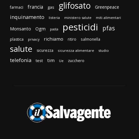
glifosato
francia
Greenpeace
gas
farmaci
inquinamento
listeria
ministero salute
miti alimentari
pesticidi
pfas
Monsanto
Ogm
pasta
richiamo
plastica
ritiro
salmonella
privacy
salute
sicurezza
sicurezza alimentare
studio
telefonia
tim
test
zucchero
Ue