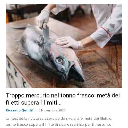
Troppo mercurio nel tonno fresco: metà dei
filetti supera i limiti...
Riccardo Quintili
-
5 Novembre 2025
Un test della rivista svizzera saldo rivela che metà dei filetti di
tonno fresco supera il limite di sicurezza Efsa per il mercurio. I