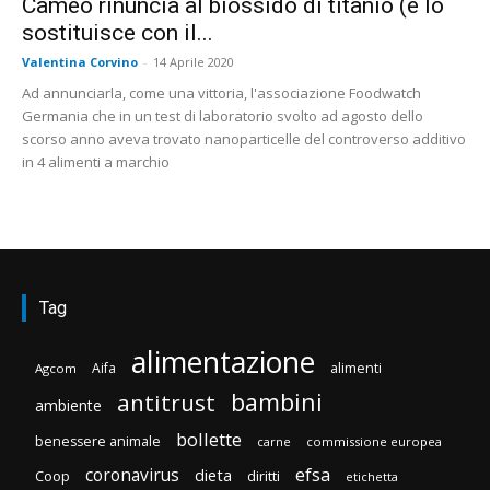
Cameo rinuncia al biossido di titanio (e lo
sostituisce con il...
Valentina Corvino
-
14 Aprile 2020
Ad annunciarla, come una vittoria, l'associazione Foodwatch
Germania che in un test di laboratorio svolto ad agosto dello
scorso anno aveva trovato nanoparticelle del controverso additivo
in 4 alimenti a marchio
Tag
alimentazione
Aifa
alimenti
Agcom
bambini
antitrust
ambiente
bollette
benessere animale
carne
commissione europea
efsa
coronavirus
dieta
Coop
diritti
etichetta