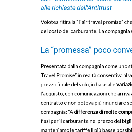
alle richieste dell’Antitrust
Volotea ritira la “Fair travel promise” c
del costo del carburante. La compagnia si
La “promessa” poco conven
Presentata dalla compagnia come uno stru
Travel Promise” in realtà consentiva al ve
prezzo finale del volo, in base alle
variaz
l’acquisto, con comunicazioni che arriva
contratto e non poteva più rinunciare sen
compagnia: “A
differenza di molte comp
fissi per il carburante nel prezzo del bi
manteniamo le tariffe il più basse possib