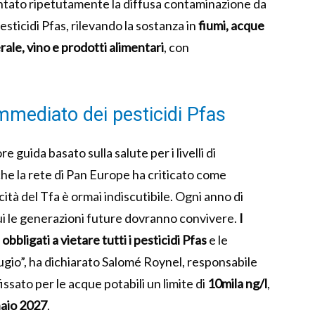
tato ripetutamente la diffusa contaminazione da
pesticidi Pfas, rilevando la sostanza in
fiumi, acque
ale, vino e prodotti alimentari
, con
immediato dei pesticidi Pfas
 guida basato sulla salute per i livelli di
che la rete di Pan Europe ha criticato come
ità del Tfa è ormai indiscutibile. Ogni anno di
ui le generazioni future dovranno convivere.
I
bbligati a vietare tutti i pesticidi Pfas
e le
gio”, ha dichiarato Salomé Roynel, responsabile
fissato per le acque potabili un limite di
10mila ng/l
,
aio 2027
.