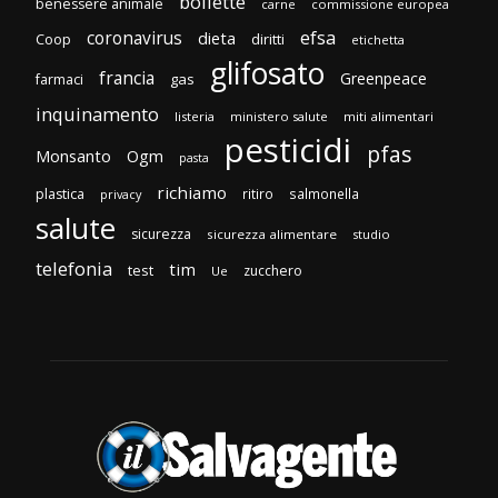
bollette
benessere animale
carne
commissione europea
efsa
coronavirus
dieta
Coop
diritti
etichetta
glifosato
francia
Greenpeace
gas
farmaci
inquinamento
listeria
ministero salute
miti alimentari
pesticidi
pfas
Monsanto
Ogm
pasta
richiamo
plastica
ritiro
salmonella
privacy
salute
sicurezza
sicurezza alimentare
studio
telefonia
tim
test
zucchero
Ue