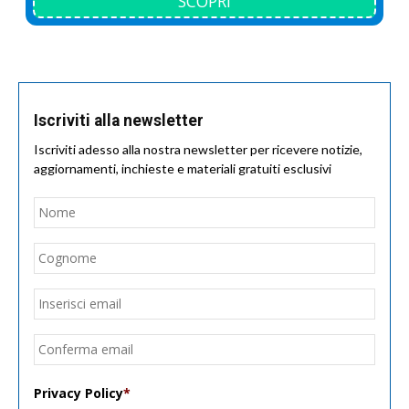
SCOPRI
Iscriviti alla newsletter
Iscriviti adesso alla nostra newsletter per ricevere notizie,
aggiornamenti, inchieste e materiali gratuiti esclusivi
Nome
*
Nom
Cogn
Email
*
Inseri
email
Conf
email
Privacy Policy
*