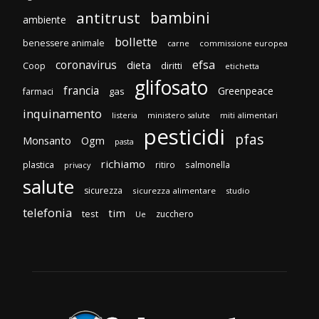
bambini
antitrust
ambiente
bollette
benessere animale
carne
commissione europea
efsa
coronavirus
dieta
diritti
Coop
etichetta
glifosato
francia
Greenpeace
gas
farmaci
inquinamento
listeria
ministero salute
miti alimentari
pesticidi
pfas
Monsanto
Ogm
pasta
richiamo
plastica
ritiro
salmonella
privacy
salute
sicurezza
sicurezza alimentare
studio
telefonia
tim
test
zucchero
Ue