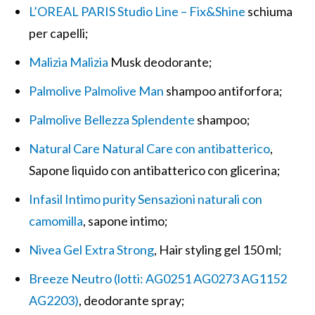
L’OREAL PARIS Studio Line – Fix&Shine
schiuma
per capelli;
Malizia Malizia
Musk deodorante;
Palmolive Palmolive Man
shampoo antiforfora;
Palmolive Bellezza Splendente
shampoo;
Natural Care Natural Care con antibatterico
,
Sapone liquido con antibatterico con glicerina;
Infasil Intimo purity Sensazioni naturali con
camomilla
, sapone intimo;
Nivea Gel Extra Strong
, Hair styling gel 150 ml;
Breeze Neutro (lotti: AG0251 AG0273 AG1152
AG2203)
, deodorante spray;