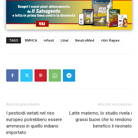
TAGS
BMHCA
infasil
Lilial
NeutroMed
ritiri Rapex
Articolo precedente
Articolo successivo
I pesticidi vietati nel riso
Latte materno, lo studio rivela i
europeo potrebbero essere
grassi buoni che lo rendono
ammessi in quello indiano
benefico il neonato
importato