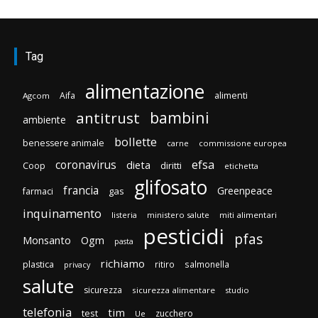
Tag
alimentazione
Aifa
alimenti
Agcom
bambini
antitrust
ambiente
bollette
benessere animale
carne
commissione europea
efsa
coronavirus
dieta
diritti
Coop
etichetta
glifosato
francia
Greenpeace
gas
farmaci
inquinamento
listeria
ministero salute
miti alimentari
pesticidi
pfas
Monsanto
Ogm
pasta
richiamo
plastica
ritiro
salmonella
privacy
salute
sicurezza
sicurezza alimentare
studio
telefonia
tim
test
zucchero
Ue