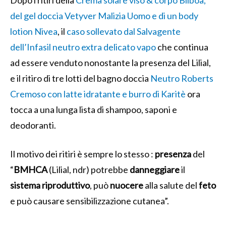
Dopo i ritiri della
Crema solare viso & corpo Bilboa,
del gel doccia Vetyver Malizia Uomo e di un body
lotion Nivea
, il
caso sollevato dal Salvagente
dell’Infasil neutro extra delicato vapo
che continua
ad essere venduto nonostante la presenza del Lilial,
e il ritiro di tre lotti del bagno doccia
Neutro Roberts
Cremoso con latte idratante e burro di Karitè
ora
tocca a una lunga lista di shampoo, saponi e
deodoranti.
Il motivo dei ritiri è sempre lo stesso :
presenza
del
“
BMHCA
(Lilial, ndr) potrebbe
danneggiare
il
sistema
riproduttivo
, può
nuocere
alla salute del
feto
e può causare sensibilizzazione cutanea”.