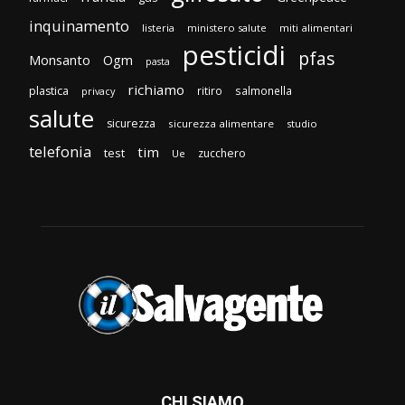
inquinamento
listeria
ministero salute
miti alimentari
pesticidi
pfas
Monsanto
Ogm
pasta
richiamo
plastica
ritiro
salmonella
privacy
salute
sicurezza
sicurezza alimentare
studio
telefonia
tim
test
zucchero
Ue
CHI SIAMO