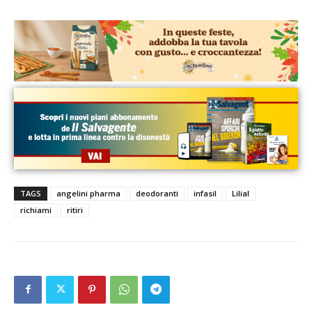
TAGS
angelini pharma
deodoranti
infasil
Lilial
richiami
ritiri