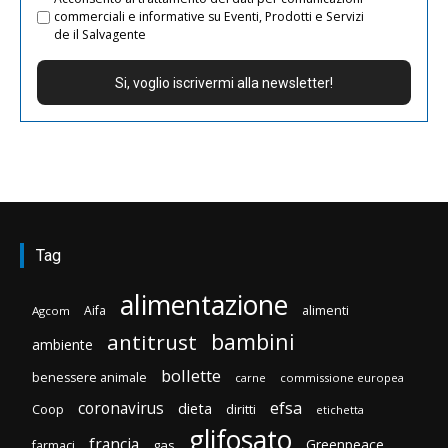
commerciali e informative su Eventi, Prodotti e Servizi
de il Salvagente
Tag
alimentazione
Aifa
alimenti
Agcom
bambini
antitrust
ambiente
bollette
benessere animale
carne
commissione europea
efsa
coronavirus
dieta
Coop
diritti
etichetta
glifosato
francia
Greenpeace
gas
farmaci