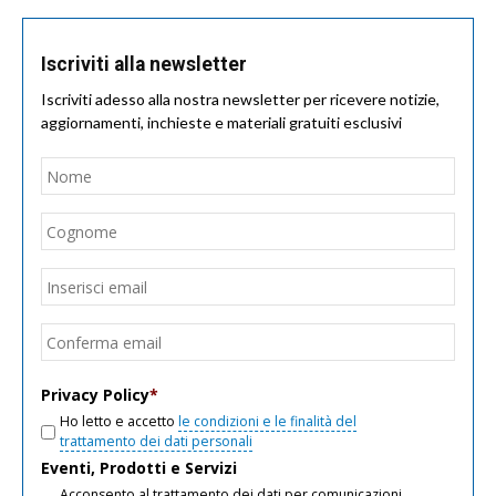
Iscriviti alla newsletter
Iscriviti adesso alla nostra newsletter per ricevere notizie,
aggiornamenti, inchieste e materiali gratuiti esclusivi
Nome
*
Nom
Cogn
Email
*
Inseri
email
Conf
email
Privacy Policy
*
Ho letto e accetto
le condizioni e le finalità del
trattamento dei dati personali
Eventi, Prodotti e Servizi
Acconsento al trattamento dei dati per comunicazioni