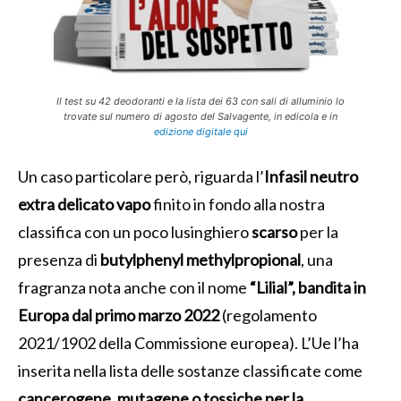
Il test su 42 deodoranti e la lista dei 63 con sali di alluminio lo
trovate sul numero di agosto del Salvagente, in edicola e in
edizione digitale qui
Un caso particolare però, riguarda l’
Infasil neutro
extra delicato vapo
finito in fondo alla nostra
classifica con un poco lusinghiero
scarso
per la
presenza di
butylphenyl methylpropional
, una
fragranza nota anche con il nome
“Lilial”,
bandita in
Europa dal primo marzo 2022
(regolamento
2021/1902 della Commissione europea). L’Ue l’ha
inserita nella lista delle sostanze classificate come
cancerogene, mutagene o tossiche per la