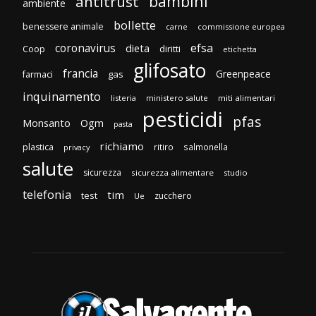
bambini
antitrust
ambiente
bollette
benessere animale
carne
commissione europea
efsa
coronavirus
dieta
diritti
Coop
etichetta
glifosato
francia
Greenpeace
gas
farmaci
inquinamento
listeria
ministero salute
miti alimentari
pesticidi
pfas
Monsanto
Ogm
pasta
richiamo
plastica
ritiro
salmonella
privacy
salute
sicurezza
sicurezza alimentare
studio
telefonia
tim
test
zucchero
Ue