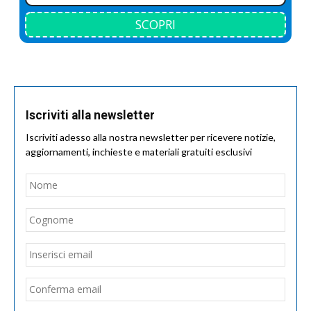
SCOPRI
Iscriviti alla newsletter
Iscriviti adesso alla nostra newsletter per ricevere notizie,
aggiornamenti, inchieste e materiali gratuiti esclusivi
Nome
*
Nom
Cogn
Email
*
Inseri
email
Conf
email