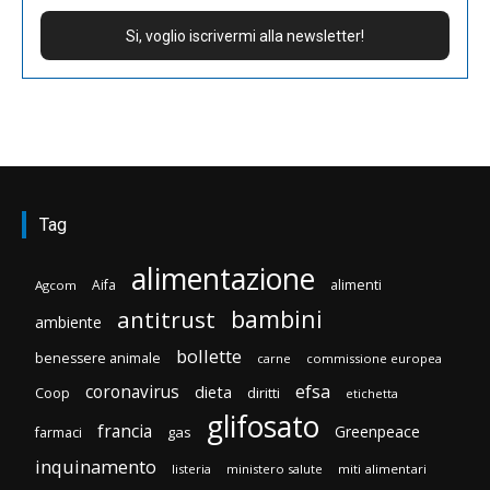
Tag
alimentazione
Aifa
alimenti
Agcom
bambini
antitrust
ambiente
bollette
benessere animale
carne
commissione europea
efsa
coronavirus
dieta
diritti
Coop
etichetta
glifosato
francia
Greenpeace
gas
farmaci
inquinamento
listeria
ministero salute
miti alimentari