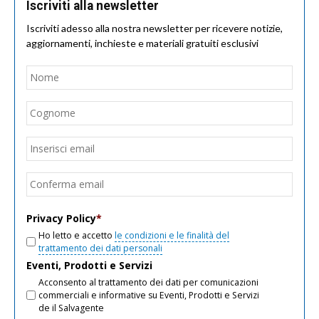
Iscriviti alla newsletter
Iscriviti adesso alla nostra newsletter per ricevere notizie,
aggiornamenti, inchieste e materiali gratuiti esclusivi
Nome
*
Nom
Cogn
Email
*
Inseri
email
Conf
email
Privacy Policy
*
Ho letto e accetto
le condizioni e le finalità del
trattamento dei dati personali
Eventi, Prodotti e Servizi
Acconsento al trattamento dei dati per comunicazioni
commerciali e informative su Eventi, Prodotti e Servizi
de il Salvagente