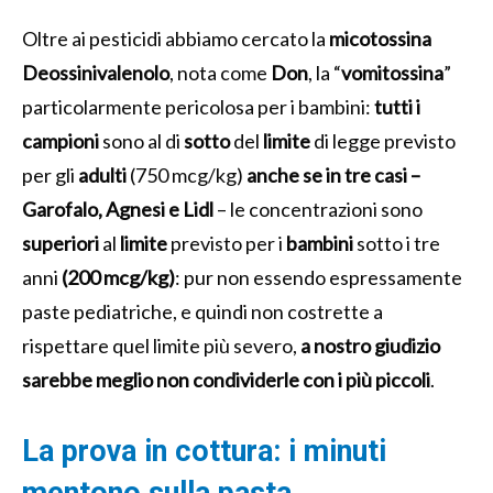
Oltre ai pesticidi abbiamo cercato la
micotossina
Deossinivalenolo
, nota come
Don
, la “
vomitossina
”
particolarmente pericolosa per i bambini:
tutti i
campioni
sono al di
sotto
del
limite
di legge previsto
per gli
adulti
(750 mcg/kg)
anche se in tre casi –
Garofalo, Agnesi e Lidl
– le concentrazioni sono
superiori
al
limite
previsto per i
bambini
sotto i tre
anni
(200 mcg/kg)
: pur non essendo espressamente
paste pediatriche, e quindi non costrette a
rispettare quel limite più severo,
a nostro giudizio
sarebbe meglio non condividerle con i più piccoli
.
La prova in cottura: i minuti