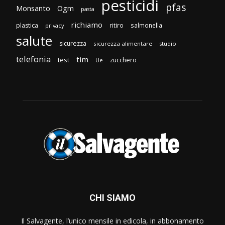
pesticidi
pfas
Monsanto
Ogm
pasta
richiamo
plastica
ritiro
salmonella
privacy
salute
sicurezza
sicurezza alimentare
studio
telefonia
tim
test
zucchero
Ue
CHI SIAMO
Il Salvagente, l’unico mensile in edicola, in abbonamento