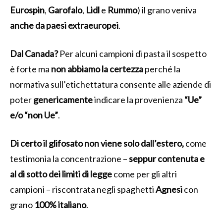
Eurospin
,
Garofalo
,
Lidl
e
Rummo
) il grano veniva
anche da paesi extraeuropei
.
Dal Canada?
Per alcuni campioni di pasta il sospetto
è forte ma
non abbiamo la certezza
perché la
normativa sull’etichettatura consente alle aziende di
poter
genericamente
indicare la provenienza
“Ue”
e/o “non Ue”
.
Di certo il glifosato non viene solo dall’estero,
come
testimonia la concentrazione –
seppur contenuta e
al di sotto dei limiti di legge
come per gli altri
campioni – riscontrata negli spaghetti
Agnesi
con
grano
100% italiano
.