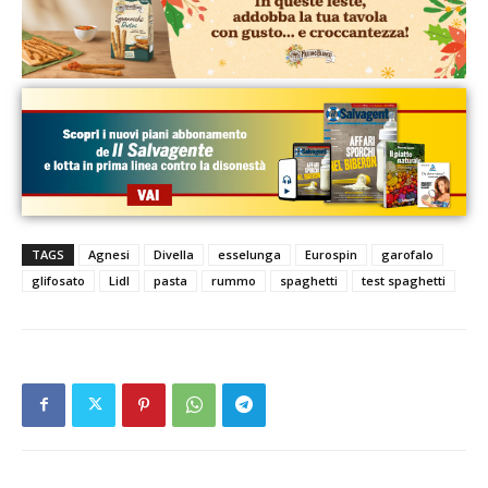
TAGS
Agnesi
Divella
esselunga
Eurospin
garofalo
glifosato
Lidl
pasta
rummo
spaghetti
test spaghetti