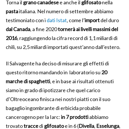
Torna il
grano
canadese
e anche il
glifosato
nella
pasta
italiana. Nel numero di settembre abbiamo
testimoniato con i
dati Istat
, come l’
import
del duro
dal
Canada
, a fine 2020
tornerà ai livelli massimi del
2016
, raggiungendo la cifra record di 1,1 miliardi di
chili, su 2,5 miliardi importati quest’anno dall’estero.
Il Salvagente ha deciso di misurare gli effetti di
questo ritorno mandando in laboratorio su
20
marche di spaghetti
, e in base ai risultati ottenuti
siamo in grado di ipotizzare che quel carico
d’Oltreoceano finisca nei nostri piatti con il suo
bagaglio ingombrante di erbicida probabile
cancerogeno per la Iarc:
in 7 prodotti
abbiamo
trovato
tracce
di
glifosato
e in 6 (
Divella
,
Esselunga
,