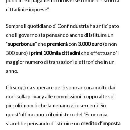
pubblici e il pagamento di diverse forme di ristoro a
cittadini e imprese”.
Sempre il quotidiano di Confindustria ha anticipato
che il governo sta pensando anche di istituire un
“
superbonus
” che
premierà
con
3.000 euro
(e non
300 euro) i
primi
100mila cittadini
che effettuano il
maggior numero di transazioni elettroniche in un
anno.
Gli scogli da superare però sono ancora molti: dai
nodi sulla privacy alle commissioni troppo alte sui
piccoli importi che lamenano gli esercenti. Su
quest’ultimo punto il ministero dell’Economia
starebbe pensando di istituire un
credito d’imposta