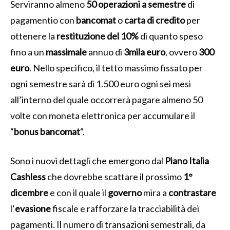
Serviranno almeno
50 operazioni a semestre
di
pagamentio con
bancomat
o
carta di credito
per
ottenere la
restituzione del 10%
di quanto speso
fino a un
massimale
annuo di
3mila euro
, ovvero
300
euro
. Nello specifico, il tetto massimo fissato per
ogni semestre sarà di 1.500 euro ogni sei mesi
all’interno del quale occorrerà pagare almeno 50
volte con moneta elettronica per accumulare il
“
bonus
bancomat
“.
Sono i nuovi dettagli che emergono dal
Piano Italia
Cashless
che dovrebbe scattare il prossimo
1°
dicembre
e con il quale il
governo
mira a
contrastare
l’
evasione
fiscale e rafforzare la tracciabilità dei
pagamenti. Il numero di transazioni semestrali, da