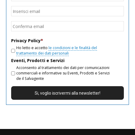
Email
*
Inseri
email
Conf
email
Privacy Policy
*
Ho letto e accetto
le condizioni e le finalità del
trattamento dei dati personali
Eventi, Prodotti e Servizi
Acconsento al trattamento dei dati per comunicazioni
commerciali e informative su Eventi, Prodotti e Servizi
de il Salvagente