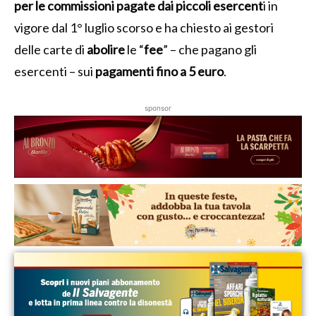
per le commissioni pagate dai piccoli esercent
i in
vigore dal 1° luglio scorso e ha chiesto ai gestori
delle carte di
abolire
le “
fee
” – che pagano gli
esercenti – sui
pagamenti fino a 5 euro
.
sponsor