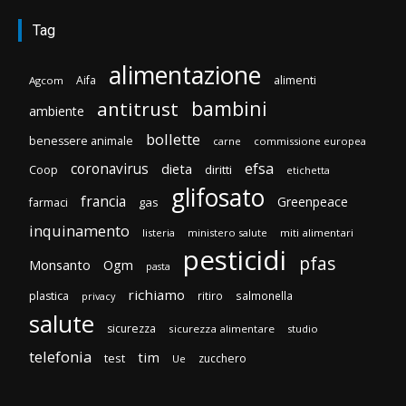
Tag
alimentazione
Aifa
alimenti
Agcom
bambini
antitrust
ambiente
bollette
benessere animale
carne
commissione europea
efsa
coronavirus
dieta
diritti
Coop
etichetta
glifosato
francia
Greenpeace
gas
farmaci
inquinamento
listeria
ministero salute
miti alimentari
pesticidi
pfas
Monsanto
Ogm
pasta
richiamo
plastica
ritiro
salmonella
privacy
salute
sicurezza
sicurezza alimentare
studio
telefonia
tim
test
zucchero
Ue