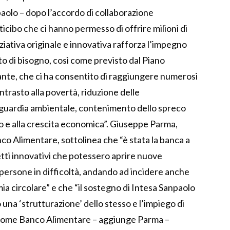
paolo – dopo l’accordo di collaborazione
ticibo che ci hanno permesso di offrire milioni di
niziativa originale e innovativa rafforza l’impegno
to di bisogno, così come previsto dal Piano
nte, che ci ha consentito di raggiungere numerosi
trasto alla povertà, riduzione delle
vaguardia ambientale, contenimento dello spreco
o e alla crescita economica”. Giuseppe Parma,
o Alimentare, sottolinea che “è stata la banca a
getti innovativi che potessero aprire nuove
 persone in difficoltà, andando ad incidere anche
mia circolare” e che “il sostegno di Intesa Sanpaolo
una ‘strutturazione’ dello stesso e l’impiego di
 “Come Banco Alimentare – aggiunge Parma –