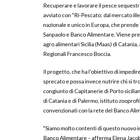
Recuperare e lavorare il pesce sequestrat
avviato con “Ri-Pescato: dal mercato ille
nazionale e unico in Europa, che prende i
Sanpaolo e Banco Alimentare. Viene pre
agro alimentari Sicilia (Maas) di Catania, a
Regionali Francesco Boccia.
Il progetto, che ha l’obiettivo di impedi
sprecato e possa invece nutrire chi si trov
congiunto di Capitanerie di Porto sicili
di Catania e di Palermo, istituto zooprofil
convenzionati con la rete del Banco Ali
“Siamo molto contenti di questo nuovo i
Banco Alimentare – afferma Elena Jacobs