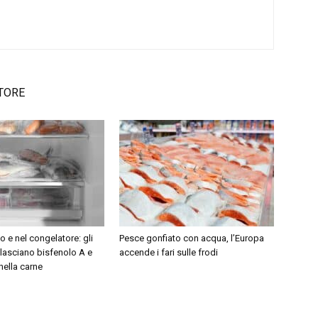
TORE
o e nel congelatore: gli
Pesce gonfiato con acqua, l’Europa
ilasciano bisfenolo A e
accende i fari sulle frodi
 nella carne