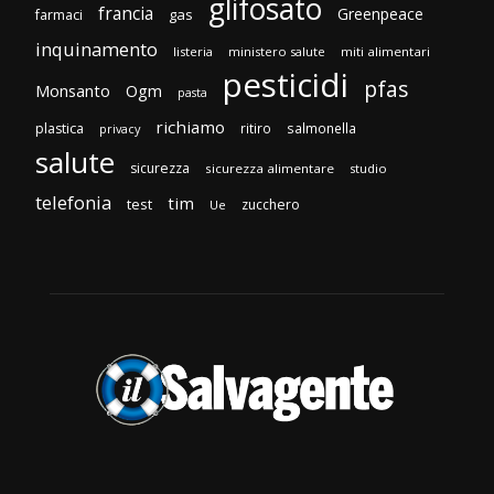
glifosato
francia
Greenpeace
gas
farmaci
inquinamento
listeria
ministero salute
miti alimentari
pesticidi
pfas
Monsanto
Ogm
pasta
richiamo
plastica
ritiro
salmonella
privacy
salute
sicurezza
sicurezza alimentare
studio
telefonia
tim
test
zucchero
Ue