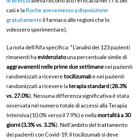
di Brescia
aveva riscontrato l’efficacia nel 77% dei
casi e la
Roche aveva messo a disposizione
gratuitamente
il farmaco alle regioni che lo
volessero sperimentare).
La nota dell’Aifa specifica: “L’analisi dei 123 pazienti
rimanenti ha
evidenziato
una percentuale simile di
aggravamenti nelle prime due settimane
nei pazienti
randomizzati a ricevere
tocilizumab
e nei pazienti
randomizzati a ricevere la
terapia standard
(
28.3%
vs. 27.0%
). Nessuna differenza significativa è stata
osservata nel numero totale di accessi alla Terapia
Intensiva (10.0% verso il 7.9%) e nella
mortalità a 30
giorni (3.3% vs. 3.2%
). Nell’ambito del trattamento
dei pazienti con Covid-19, il tocilizumab si deve