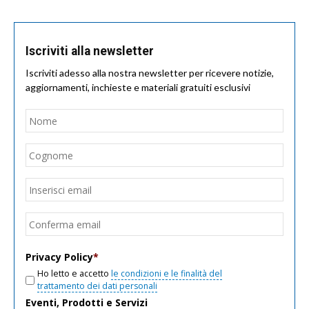
Iscriviti alla newsletter
Iscriviti adesso alla nostra newsletter per ricevere notizie,
aggiornamenti, inchieste e materiali gratuiti esclusivi
Nome
*
Nom
Cogn
Email
*
Inseri
email
Conf
email
Privacy Policy
*
Ho letto e accetto
le condizioni e le finalità del
trattamento dei dati personali
Eventi, Prodotti e Servizi