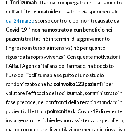
Il
Tocilizumab
, il farmaco impiegato nel trattamento
dell’
artrite
reumatoide
e usato in via sperimentale
dal 24 marzo
scorso contro le polmoniti causate da
Covid-19
, “
non ha mostrato alcun beneficio nei
pazienti
trattati né in termini di aggravamento
(ingresso in terapia intensiva) né per quanto
riguarda la sopravvivenza”. Con queste motivazioni
l’
Aifa
, l’Agenzia italiana del farmaco, ha bocciato
l’uso del Tocilizumab a seguito di uno studio
randomizzato che ha
coinvolto123 pazienti
“per
valutare l’efficacia del tocilizumab, somministrato in
fase precoce, nei confronti della terapia standard in
pazienti affetti da
polmonite
da Covid-19 di recente
insorgenza che richiedevano assistenza ospedaliera,
ma non procedure di ventilazione meccanica invasiva