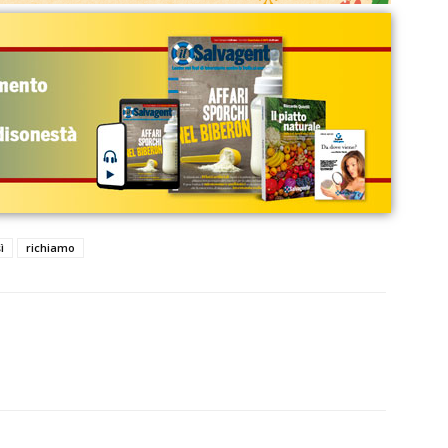
ì
richiamo