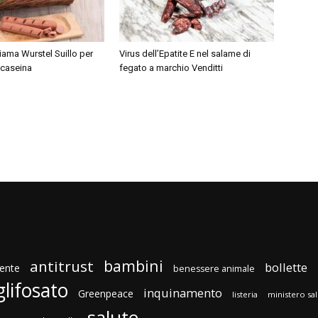
hiama Wurstel Suillo per
Virus dell’Epatite E nel salame di
 caseina
fegato a marchio Venditti
bambini
antitrust
bollette
ente
benessere animale
glifosato
inquinamento
Greenpeace
listeria
ministero sa
salute