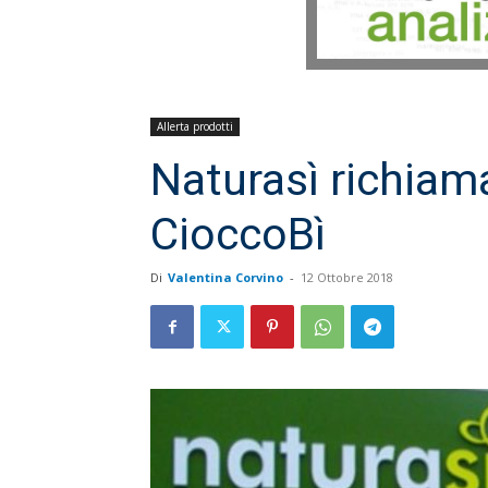
Allerta prodotti
Naturasì richiam
CioccoBì
Di
Valentina Corvino
-
12 Ottobre 2018