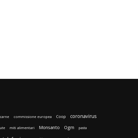
coronavirus
Coop
carne
commissione europea
Monsanto
Ogm
lute
miti alimentari
pasta