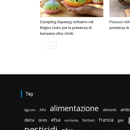
Dumpling Squeezy, richiamo nel
Fiorucci ric
Regno Unito per la presenza di
presenza di
benzene oltre i limiti
Tag
alimentazione
ambi
Aifa
alimenti
Agcom
efsa
francia
dieta
diritti
gas
farmaci
etichetta
pesticidi