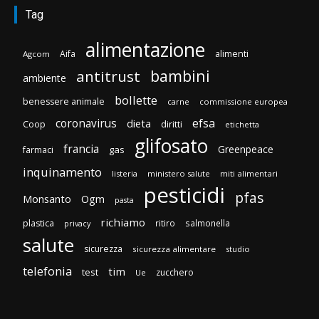
Tag
alimentazione
Aifa
alimenti
Agcom
bambini
antitrust
ambiente
bollette
benessere animale
carne
commissione europea
efsa
coronavirus
dieta
diritti
Coop
etichetta
glifosato
francia
Greenpeace
gas
farmaci
inquinamento
listeria
ministero salute
miti alimentari
pesticidi
pfas
Monsanto
Ogm
pasta
richiamo
plastica
ritiro
salmonella
privacy
salute
sicurezza
sicurezza alimentare
studio
telefonia
tim
test
zucchero
Ue