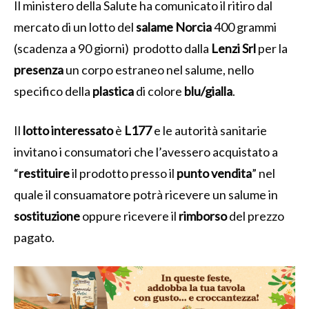
Il ministero della Salute ha comunicato il ritiro dal
mercato di un lotto del
salame Norcia
400 grammi
(scadenza a 90 giorni) prodotto dalla
Lenzi Srl
per la
presenza
un corpo estraneo nel salume, nello
specifico della
plastica
di colore
blu/gialla
.
Il
lotto interessato
è
L177
e le autorità sanitarie
invitano i consumatori che l’avessero acquistato a
“
restituire
il prodotto presso il
punto vendita
” nel
quale il consuamatore potrà ricevere un salume in
sostituzione
oppure ricevere il
rimborso
del prezzo
pagato.