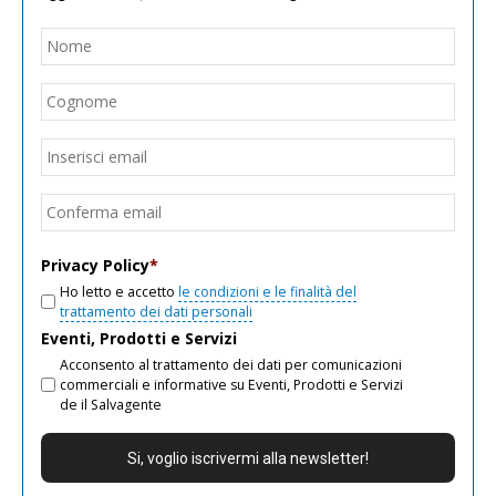
Nome
*
Nom
Cogn
Email
*
Inseri
email
Conf
email
Privacy Policy
*
Ho letto e accetto
le condizioni e le finalità del
trattamento dei dati personali
Eventi, Prodotti e Servizi
Acconsento al trattamento dei dati per comunicazioni
commerciali e informative su Eventi, Prodotti e Servizi
de il Salvagente