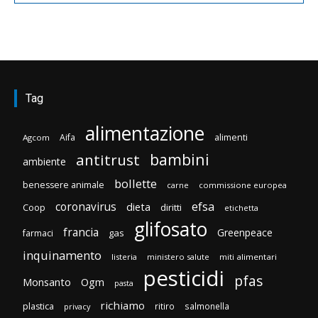
Tag
alimentazione
Aifa
alimenti
Agcom
bambini
antitrust
ambiente
bollette
benessere animale
carne
commissione europea
efsa
coronavirus
dieta
diritti
Coop
etichetta
glifosato
francia
Greenpeace
gas
farmaci
inquinamento
listeria
ministero salute
miti alimentari
pesticidi
pfas
Monsanto
Ogm
pasta
richiamo
plastica
ritiro
salmonella
privacy