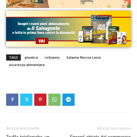
TAGS
plastica
richiamo
Salame Norcia Lenzi
sicurezza alimentare
Articolo precedente
Articolo successivo
Truffe telefoniche, un
Fipronil, ritirate dal commercio