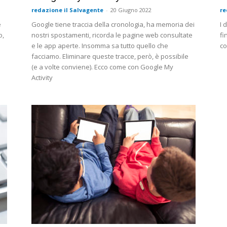
redazione il Salvagente
-
20 Giugno 2022
re
e
Google tiene traccia della cronologia, ha memoria dei
I 
o,
nostri spostamenti, ricorda le pagine web consultate
fi
e le app aperte. Insomma sa tutto quello che
co
facciamo. Eliminare queste tracce, però, è possibile
(e a volte conviene). Ecco come con Google My
Activity