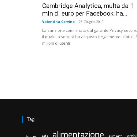
Cambridge Analytica, multa da 1
mln di euro per Facebook: ha...
Valentina Corvino
-
28 Giugno 2019
La sanzione comminata dal garante Privacy secon
il quale la società ha acquisto illegalmente i dati di 
milioni di utenti
Tag
alimentazione
ambi
Aifa
alimenti
Agcom