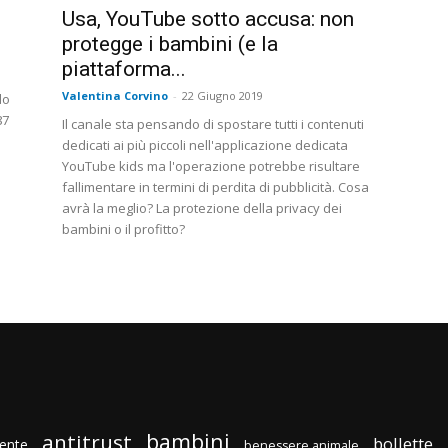
Usa, YouTube sotto accusa: non
protegge i bambini (e la
piattaforma...
Valentina Corvino
-
22 Giugno 2019
do
87
Il canale sta pensando di spostare tutti i contenuti
dedicati ai più piccoli nell'applicazione dedicata
YouTube kids ma l'operazione potrebbe risultare
fallimentare in termini di perdita di pubblicità. Cosa
avrà la meglio? La protezione della privacy dei
bambini o il profitto?
bambini
antitrust
bollette
ente
benessere animale