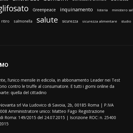
glifosato
inquinamento
Greenpeace
listeria
ministero sa
salute
ritiro
salmonella
sicurezza
sicurezza alimentare
studio
AMO
ente, l’unico mensile in edicola, in abbonamento Leader nei Test
orio contro le truffe al consumatore. E tutti i giorni online da
arte: quella del cittadino
eNovanta srl Via Ludovico di Savoia, 2b, 00185 Roma | P.IVA
08 Amministratore unico: Matteo Fago Registrazione
 di Roma: 149/2015 del 24.07.2015 | Iscrizione ROC: n. 25400
.2015