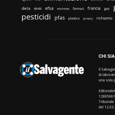
efsa
francia
dieta
diritti
gas
farmaci
etichetta
pesticidi
pfas
richiamo
plastica
privacy
CHI SI
Il Salvag
di laborat
una sola p
Editorial
128656610
Tribunale
del 12.03