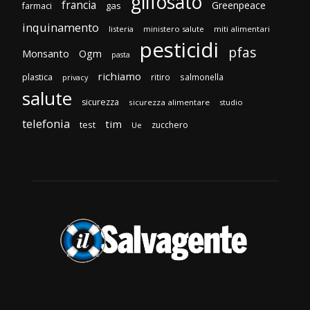
glifosato
francia
Greenpeace
gas
farmaci
inquinamento
listeria
ministero salute
miti alimentari
pesticidi
pfas
Monsanto
Ogm
pasta
richiamo
plastica
ritiro
salmonella
privacy
salute
sicurezza
sicurezza alimentare
studio
telefonia
tim
test
zucchero
Ue