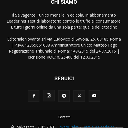
CHI SIAMO
Il Salvagente, l’unico mensile in edicola, in abbonamento
Leader nei Test di laboratorio contro le truffe al consumatore.
E tutti i giorni online da una sola parte: quella del cittadino
EditorialeNovanta srl Via Ludovico di Savoia, 2b, 00185 Roma
| P.IVA 12865661008 Amministratore unico: Matteo Fago
Registrazione Tribunale di Roma: 149/2015 del 24.07.2015 |
Iscrizione ROC: n. 25400 del 12.03.2015
SEGUICI
Contatti
© Il Salvagente - 2015-2021 -
Privacy Policy
-
Termini e Condizioni
-