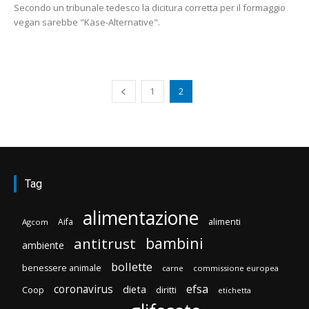
Secondo un tribunale tedesco la dicitura corretta per il formaggio
vegan sarebbe "Käse-Alternative".
1
2
Tag
alimentazione
Aifa
alimenti
Agcom
bambini
antitrust
ambiente
bollette
benessere animale
carne
commissione europea
efsa
coronavirus
dieta
Coop
diritti
etichetta