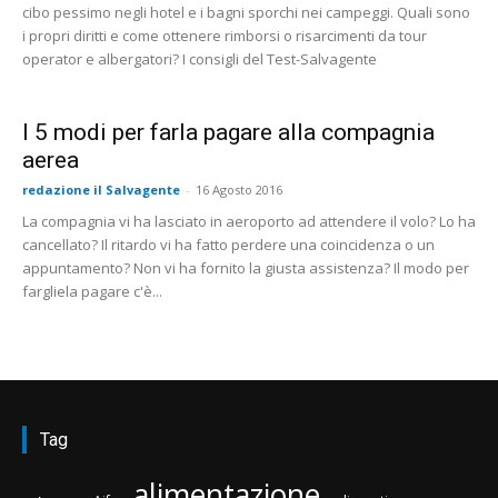
cibo pessimo negli hotel e i bagni sporchi nei campeggi. Quali sono
i propri diritti e come ottenere rimborsi o risarcimenti da tour
operator e albergatori? I consigli del Test-Salvagente
I 5 modi per farla pagare alla compagnia
aerea
redazione il Salvagente
-
16 Agosto 2016
La compagnia vi ha lasciato in aeroporto ad attendere il volo? Lo ha
cancellato? Il ritardo vi ha fatto perdere una coincidenza o un
appuntamento? Non vi ha fornito la giusta assistenza? Il modo per
fargliela pagare c'è...
Tag
alimentazione