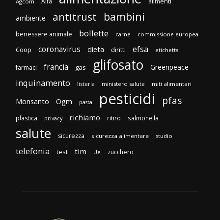
Aifa
alimenti
Agcom
bambini
antitrust
ambiente
bollette
benessere animale
carne
commissione europea
efsa
coronavirus
dieta
Coop
diritti
etichetta
glifosato
francia
Greenpeace
gas
farmaci
inquinamento
listeria
ministero salute
miti alimentari
pesticidi
pfas
Monsanto
Ogm
pasta
richiamo
plastica
ritiro
salmonella
privacy
salute
sicurezza
sicurezza alimentare
studio
telefonia
tim
test
zucchero
Ue