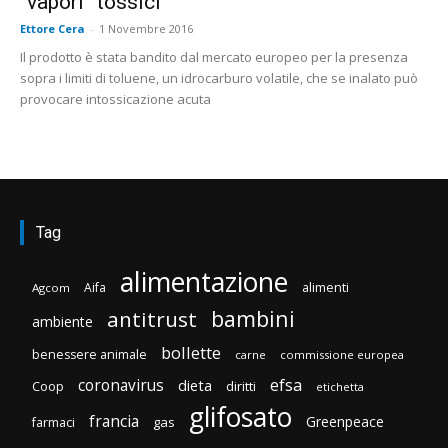
“vapori” tossici
Ettore Cera
-
1 Novembre 2016
Il prodotto è stata bandito dal mercato europeo per la presenza
sopra i limiti di toluene, un idrocarburo volatile, che se inalato può
provocare intossicazione acuta
Tag
alimentazione
Aifa
alimenti
Agcom
bambini
antitrust
ambiente
bollette
benessere animale
carne
commissione europea
efsa
coronavirus
dieta
Coop
diritti
etichetta
glifosato
francia
Greenpeace
gas
farmaci