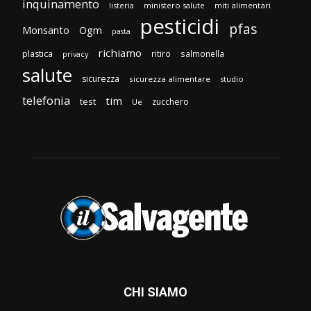
inquinamento
listeria
ministero salute
miti alimentari
pesticidi
pfas
Monsanto
Ogm
pasta
richiamo
plastica
ritiro
salmonella
privacy
salute
sicurezza
sicurezza alimentare
studio
telefonia
tim
test
zucchero
Ue
CHI SIAMO