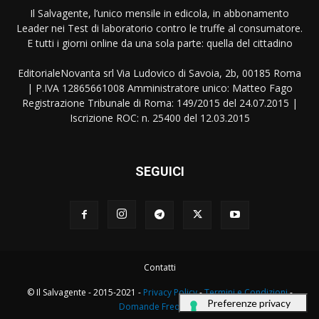
Il Salvagente, l’unico mensile in edicola, in abbonamento
Leader nei Test di laboratorio contro le truffe al consumatore.
E tutti i giorni online da una sola parte: quella del cittadino
EditorialeNovanta srl Via Ludovico di Savoia, 2b, 00185 Roma
| P.IVA 12865661008 Amministratore unico: Matteo Fago
Registrazione Tribunale di Roma: 149/2015 del 24.07.2015 |
Iscrizione ROC: n. 25400 del 12.03.2015
SEGUICI
Contatti
© Il Salvagente - 2015-2021 -
Privacy Policy
-
Termini e Condizioni
-
Domande Frequenti