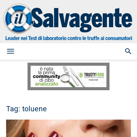
il
Salvagente
Tag: toluene