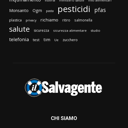
listeria
ministero salute
miti alimentari
pesticidi
pfas
Monsanto
Ogm
pasta
richiamo
plastica
ritiro
salmonella
privacy
salute
sicurezza
sicurezza alimentare
studio
telefonia
tim
test
zucchero
Ue
CHI SIAMO