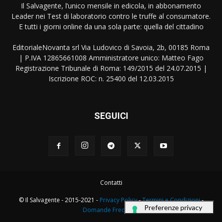
Il Salvagente, l’unico mensile in edicola, in abbonamento
Leader nei Test di laboratorio contro le truffe al consumatore.
E tutti i giorni online da una sola parte: quella del cittadino
EditorialeNovanta srl Via Ludovico di Savoia, 2b, 00185 Roma
| P.IVA 12865661008 Amministratore unico: Matteo Fago
Registrazione Tribunale di Roma: 149/2015 del 24.07.2015 |
Iscrizione ROC: n. 25400 del 12.03.2015
SEGUICI
Contatti
© Il Salvagente - 2015-2021 -
Privacy Policy
-
Termini e Condizioni
-
Domande Frequenti