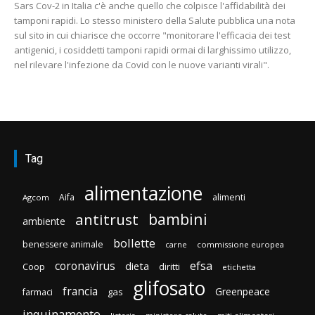
Sars Cov-2 in Italia c'è anche quello che colpisce l'affidabilità dei
tamponi rapidi. Lo stesso ministero della Salute pubblica una nota
sul sito in cui chiarisce che occorre "monitorare l'efficacia dei test
antigenici, i cosiddetti tamponi rapidi ormai di larghissimo utilizzo,
nel rilevare l'infezione da Covid con le nuove varianti virali".
Tag
alimentazione
Aifa
alimenti
Agcom
bambini
antitrust
ambiente
bollette
benessere animale
carne
commissione europea
efsa
coronavirus
dieta
Coop
diritti
etichetta
glifosato
francia
Greenpeace
gas
farmaci
inquinamento