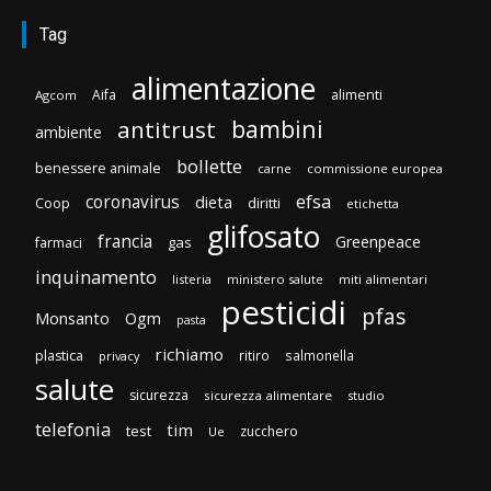
Tag
alimentazione
Aifa
alimenti
Agcom
bambini
antitrust
ambiente
bollette
benessere animale
carne
commissione europea
efsa
coronavirus
dieta
diritti
Coop
etichetta
glifosato
francia
Greenpeace
gas
farmaci
inquinamento
listeria
ministero salute
miti alimentari
pesticidi
pfas
Monsanto
Ogm
pasta
richiamo
plastica
ritiro
salmonella
privacy
salute
sicurezza
sicurezza alimentare
studio
telefonia
tim
test
zucchero
Ue