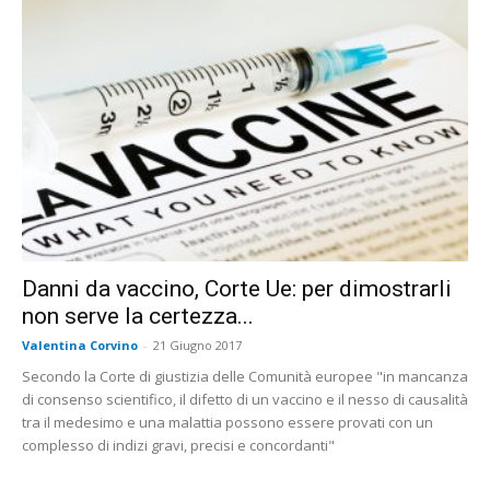
Danni da vaccino, Corte Ue: per dimostrarli
non serve la certezza...
Valentina Corvino
-
21 Giugno 2017
Secondo la Corte di giustizia delle Comunità europee "in mancanza
di consenso scientifico, il difetto di un vaccino e il nesso di causalità
tra il medesimo e una malattia possono essere provati con un
complesso di indizi gravi, precisi e concordanti"