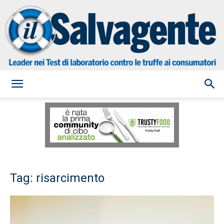
il
Salvagente
Tag: risarcimento