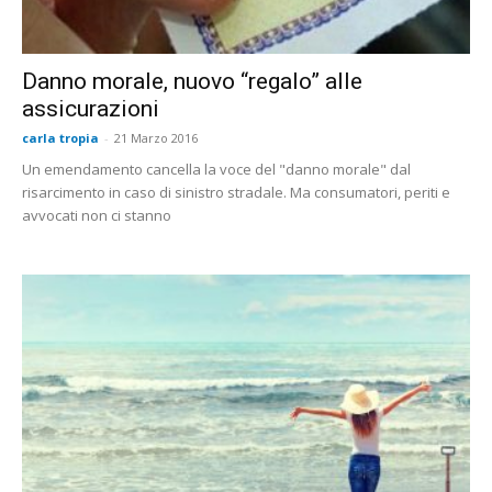
Danno morale, nuovo “regalo” alle
assicurazioni
carla tropia
-
21 Marzo 2016
Un emendamento cancella la voce del "danno morale" dal
risarcimento in caso di sinistro stradale. Ma consumatori, periti e
avvocati non ci stanno