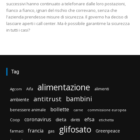
successivi hanno continuato a telefonare dalle loro postazioni,
fianco a fianco, ignari del rischio che correvano, senza che
l'azienda prendesse misure di sicurezza. Il governo ha deciso di
lasciare aperti i call center. Ma è possibile garantirne la sicurezza
in tutti i casi?
Tag
alimentazione
Aifa
alimenti
Agcom
bambini
antitrust
ambiente
bollette
benessere animale
carne
commissione europea
efsa
coronavirus
dieta
diritti
Coop
etichetta
glifosato
francia
Greenpeace
gas
farmaci