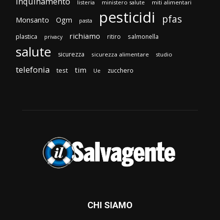
inquinamento
listeria
ministero salute
miti alimentari
pesticidi
pfas
Monsanto
Ogm
pasta
richiamo
plastica
ritiro
salmonella
privacy
salute
sicurezza
sicurezza alimentare
studio
telefonia
tim
test
zucchero
Ue
CHI SIAMO