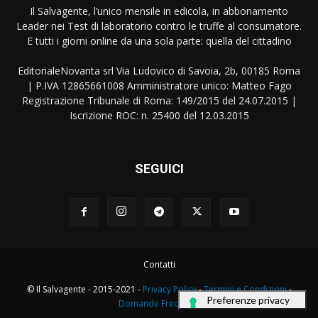
Il Salvagente, l’unico mensile in edicola, in abbonamento
Leader nei Test di laboratorio contro le truffe al consumatore.
E tutti i giorni online da una sola parte: quella del cittadino
EditorialeNovanta srl Via Ludovico di Savoia, 2b, 00185 Roma
| P.IVA 12865661008 Amministratore unico: Matteo Fago
Registrazione Tribunale di Roma: 149/2015 del 24.07.2015 |
Iscrizione ROC: n. 25400 del 12.03.2015
SEGUICI
Contatti
© Il Salvagente - 2015-2021 -
Privacy Policy
-
Termini e Condizioni
-
Domande Frequenti