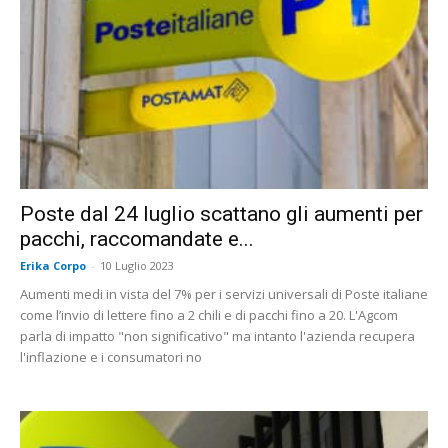
Poste dal 24 luglio scattano gli aumenti per
pacchi, raccomandate e...
Erika Corpo
-
10 Luglio 2023
Aumenti medi in vista del 7% per i servizi universali di Poste italiane
come l’invio di lettere fino a 2 chili e di pacchi fino a 20. L'Agcom
parla di impatto "non significativo" ma intanto l'azienda recupera
l'inflazione e i consumatori no