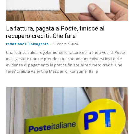
La fattura, pagata a Poste, finisce al
recupero crediti. Che fare
redazione il Salvagente
-
8 Febbraio 2024
Una lettrice salda regolarmente le fatture della linea Adsl di Poste
ma il gestore non ne prende atto e nonostante diversi invii delle
evidenze di pagamento la pratica finisce al recupero crediti. Che
fare? Ci aiuta Valentina Masciari di Konsumer Italia