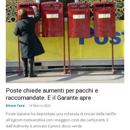
Poste chiede aumenti per pacchi e
raccomandate. E il Garante apre
Ettore Cera
-
14 Marzo 2022
Poste italiane ha depositato una richiesta di rincari delle tariffe
all'Agcom motivandola con i maggiori costi dei carburanti. E
dall'Authority è arrivato il primo disco verde