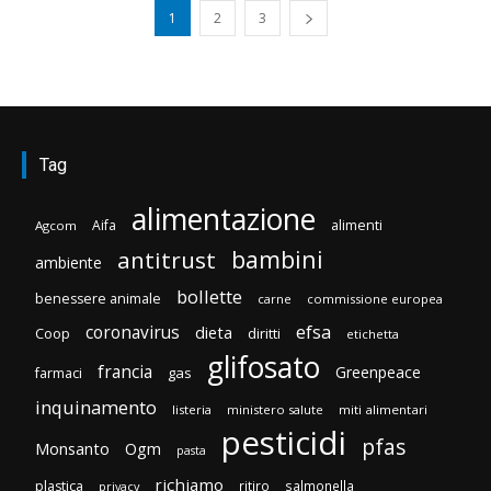
1
2
3
Tag
alimentazione
Aifa
alimenti
Agcom
bambini
antitrust
ambiente
bollette
benessere animale
carne
commissione europea
efsa
coronavirus
dieta
Coop
diritti
etichetta
glifosato
francia
Greenpeace
gas
farmaci
inquinamento
listeria
ministero salute
miti alimentari
pesticidi
pfas
Monsanto
Ogm
pasta
richiamo
plastica
ritiro
salmonella
privacy