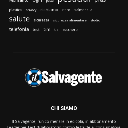
Monsanto
Ogm
pasta
richiamo
plastica
ritiro
salmonella
privacy
salute
sicurezza
sicurezza alimentare
studio
telefonia
tim
test
zucchero
Ue
CHI SIAMO
Il Salvagente, l’unico mensile in edicola, in abbonamento
Leader nei Test di laboratorio contro le truffe al consumatore.