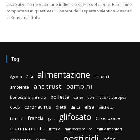
dispositivi ma ne vuole uno indietro a spese del cliente. Ecco come
comportarsi in questi casi: il parere dell'esperta Valentina Masciari
di Konsumer Italia
Tag
alimentazione
Aifa
alimenti
Agcom
bambini
antitrust
ambiente
bollette
benessere animale
carne
commissione europea
efsa
coronavirus
dieta
diritti
Coop
etichetta
glifosato
francia
Greenpeace
gas
farmaci
inquinamento
listeria
ministero salute
miti alimentari
pesticidi
pfas