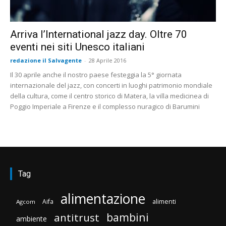
Arriva l’International jazz day. Oltre 70
eventi nei siti Unesco italiani
redazione il Salvagente
-
28 Aprile 2016
Il 30 aprile anche il nostro paese festeggia la 5° giornata
internazionale del jazz, con concerti in luoghi patrimonio mondiale
della cultura, come il centro storico di Matera, la villa medicinea di
Poggio Imperiale a Firenze e il complesso nuragico di Barumini
Tag
alimentazione
Aifa
alimenti
Agcom
bambini
antitrust
ambiente