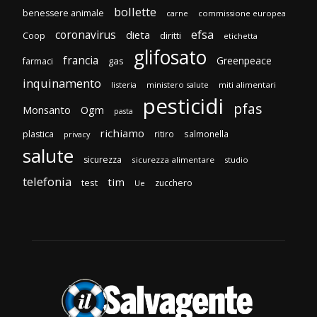
bollette
benessere animale
carne
commissione europea
efsa
coronavirus
dieta
diritti
Coop
etichetta
glifosato
francia
Greenpeace
gas
farmaci
inquinamento
listeria
ministero salute
miti alimentari
pesticidi
pfas
Monsanto
Ogm
pasta
richiamo
plastica
ritiro
salmonella
privacy
salute
sicurezza
sicurezza alimentare
studio
telefonia
tim
test
zucchero
Ue