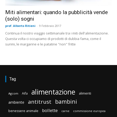
Miti alimentari: quando la pubblicità vende
(solo) sogni
prof. Alberto Ritieni
-
9 Febbraio 2017
Continua il nostro viaggio settimanale tra i miti dell'alimentazione.
Questa volta ci occupiamo di prodotti di dubbia fama, come il
surimi, le margarine e le patatine "non" fritte
Tag
alimentazione
Aifa
alimenti
Agcom
bambini
antitrust
ambiente
bollette
benessere animale
carne
commissione europea