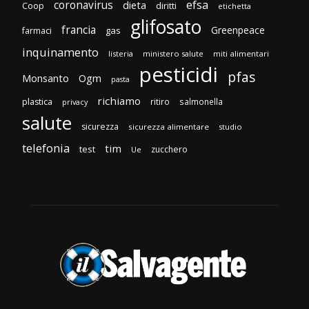
efsa
coronavirus
dieta
Coop
diritti
etichetta
glifosato
francia
Greenpeace
gas
farmaci
inquinamento
listeria
ministero salute
miti alimentari
pesticidi
pfas
Monsanto
Ogm
pasta
richiamo
plastica
ritiro
salmonella
privacy
salute
sicurezza
sicurezza alimentare
studio
telefonia
tim
test
zucchero
Ue