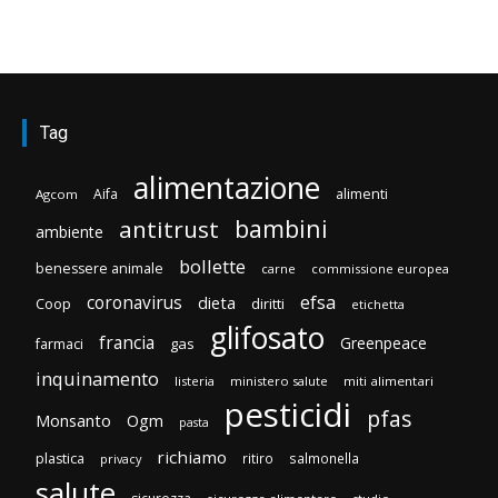
Tag
alimentazione
Aifa
alimenti
Agcom
bambini
antitrust
ambiente
bollette
benessere animale
carne
commissione europea
efsa
coronavirus
dieta
Coop
diritti
etichetta
glifosato
francia
Greenpeace
gas
farmaci
inquinamento
listeria
ministero salute
miti alimentari
pesticidi
pfas
Monsanto
Ogm
pasta
richiamo
plastica
ritiro
salmonella
privacy
salute