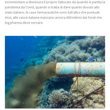
incrementare a dismisura il proprio fatturato da quando è partita la
pandemia da Covid, quando si tratta di dare quanto dovuto allo
stato italiano, le case farmaceutiche sono tutt'altro che puntuali.
Anzi, alle casse italiane mancano ancora 600 milioni dai fondi che
big pharma deve versare.