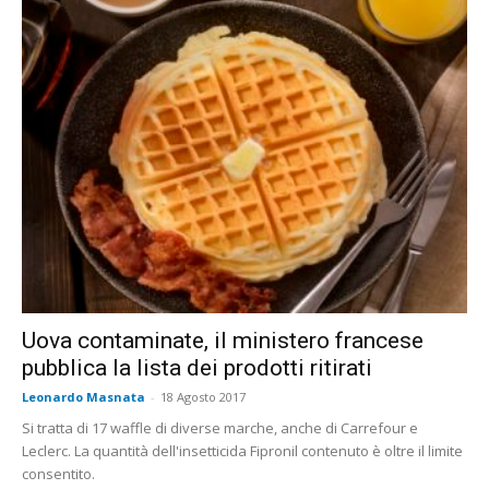
Uova contaminate, il ministero francese
pubblica la lista dei prodotti ritirati
Leonardo Masnata
-
18 Agosto 2017
Si tratta di 17 waffle di diverse marche, anche di Carrefour e
Leclerc. La quantità dell'insetticida Fipronil contenuto è oltre il limite
consentito.