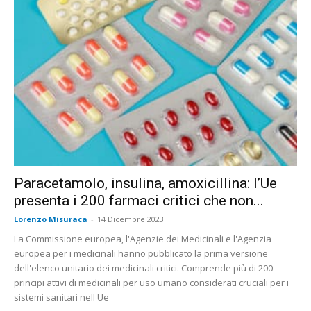
Paracetamolo, insulina, amoxicillina: l’Ue
presenta i 200 farmaci critici che non...
Lorenzo Misuraca
-
14 Dicembre 2023
La Commissione europea, l'Agenzie dei Medicinali e l'Agenzia
europea per i medicinali hanno pubblicato la prima versione
dell'elenco unitario dei medicinali critici. Comprende più di 200
principi attivi di medicinali per uso umano considerati cruciali per i
sistemi sanitari nell'Ue