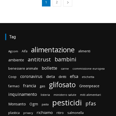
1
2
Tag
alimentazione
Aifa
alimenti
Agcom
bambini
antitrust
ambiente
bollette
benessere animale
carne
commissione europea
efsa
coronavirus
dieta
Coop
diritti
etichetta
glifosato
francia
Greenpeace
gas
farmaci
inquinamento
listeria
ministero salute
miti alimentari
pesticidi
pfas
Monsanto
Ogm
pasta
richiamo
plastica
ritiro
salmonella
privacy