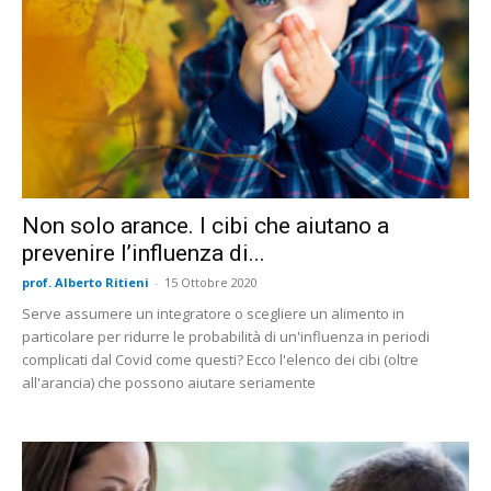
Non solo arance. I cibi che aiutano a
prevenire l’influenza di...
prof. Alberto Ritieni
-
15 Ottobre 2020
Serve assumere un integratore o scegliere un alimento in
particolare per ridurre le probabilità di un'influenza in periodi
complicati dal Covid come questi? Ecco l'elenco dei cibi (oltre
all'arancia) che possono aiutare seriamente