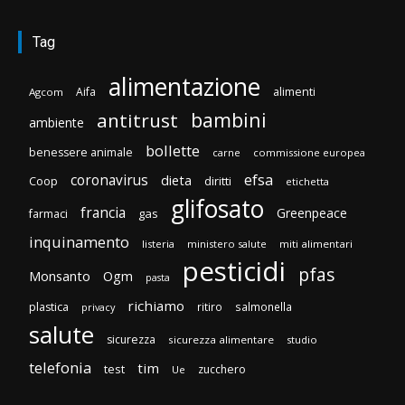
Tag
alimentazione
Aifa
alimenti
Agcom
bambini
antitrust
ambiente
bollette
benessere animale
carne
commissione europea
efsa
coronavirus
dieta
Coop
diritti
etichetta
glifosato
francia
Greenpeace
gas
farmaci
inquinamento
listeria
ministero salute
miti alimentari
pesticidi
pfas
Monsanto
Ogm
pasta
richiamo
plastica
ritiro
salmonella
privacy
salute
sicurezza
sicurezza alimentare
studio
telefonia
tim
test
zucchero
Ue