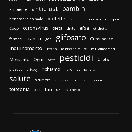
bambini
antitrust
ambiente
bollette
benessere animale
carne
commissione europea
efsa
coronavirus
dieta
Coop
diritti
etichetta
glifosato
francia
Greenpeace
gas
farmaci
inquinamento
listeria
ministero salute
miti alimentari
pesticidi
pfas
Monsanto
Ogm
pasta
richiamo
plastica
ritiro
salmonella
privacy
salute
sicurezza
sicurezza alimentare
studio
telefonia
tim
test
zucchero
Ue