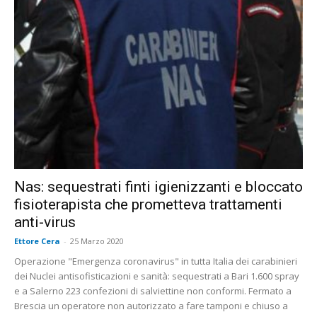
Nas: sequestrati finti igienizzanti e bloccato
fisioterapista che prometteva trattamenti
anti-virus
Ettore Cera
-
25 Marzo 2020
Operazione "Emergenza coronavirus" in tutta Italia dei carabinieri
dei Nuclei antisofisticazioni e sanità: sequestrati a Bari 1.600 spray
e a Salerno 223 confezioni di salviettine non conformi. Fermato a
Brescia un operatore non autorizzato a fare tamponi e chiuso a