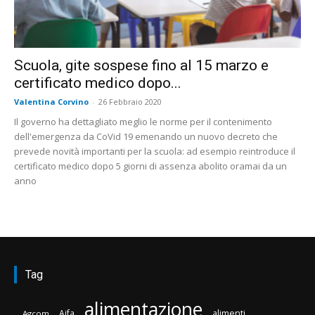
Scuola, gite sospese fino al 15 marzo e
certificato medico dopo...
Valentina Corvino
-
26 Febbraio 2020
Il governo ha dettagliato meglio le norme per il contenimento
dell'emergenza da CoVid 19 emenando un nuovo decreto che
prevede novità importanti per la scuola: ad esempio reintroduce il
certificato medico dopo 5 giorni di assenza abolito oramai da un
anno
Tag
alimentazione
Aifa
alimenti
Agcom