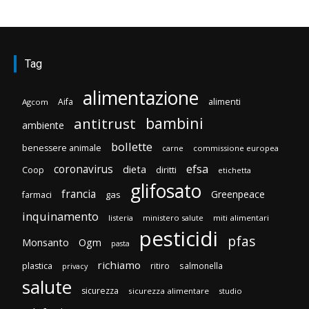
Tag
alimentazione
Aifa
alimenti
Agcom
bambini
antitrust
ambiente
bollette
benessere animale
carne
commissione europea
efsa
coronavirus
dieta
diritti
Coop
etichetta
glifosato
francia
Greenpeace
gas
farmaci
inquinamento
listeria
ministero salute
miti alimentari
pesticidi
pfas
Monsanto
Ogm
pasta
richiamo
plastica
ritiro
salmonella
privacy
salute
sicurezza
sicurezza alimentare
studio