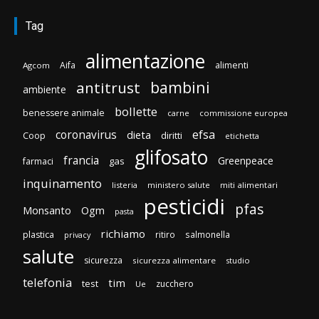
Tag
alimentazione
Aifa
alimenti
Agcom
bambini
antitrust
ambiente
bollette
benessere animale
carne
commissione europea
efsa
coronavirus
dieta
diritti
Coop
etichetta
glifosato
francia
Greenpeace
gas
farmaci
inquinamento
listeria
ministero salute
miti alimentari
pesticidi
pfas
Monsanto
Ogm
pasta
richiamo
plastica
ritiro
salmonella
privacy
salute
sicurezza
sicurezza alimentare
studio
telefonia
tim
test
zucchero
Ue