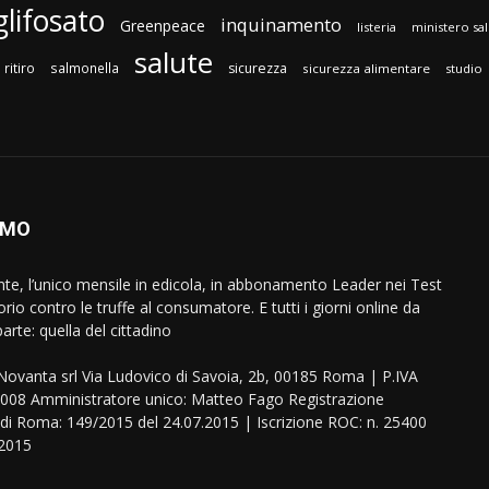
glifosato
inquinamento
Greenpeace
listeria
ministero sa
salute
ritiro
salmonella
sicurezza
sicurezza alimentare
studio
AMO
ente, l’unico mensile in edicola, in abbonamento Leader nei Test
orio contro le truffe al consumatore. E tutti i giorni online da
arte: quella del cittadino
eNovanta srl Via Ludovico di Savoia, 2b, 00185 Roma | P.IVA
08 Amministratore unico: Matteo Fago Registrazione
 di Roma: 149/2015 del 24.07.2015 | Iscrizione ROC: n. 25400
.2015