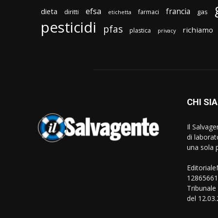
efsa
francia
dieta
diritti
gas
farmaci
etichetta
pesticidi
pfas
richiamo
plastica
privacy
CHI SI
Il Salvag
di laborat
una sola p
Editorial
128656610
Tribunale
del 12.03