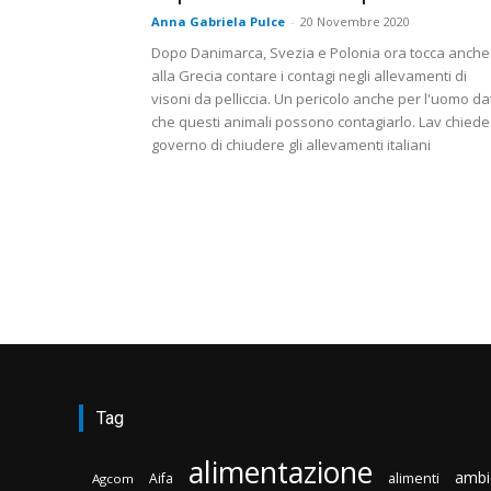
Anna Gabriela Pulce
-
20 Novembre 2020
Dopo Danimarca, Svezia e Polonia ora tocca anche
alla Grecia contare i contagi negli allevamenti di
visoni da pelliccia. Un pericolo anche per l'uomo da
che questi animali possono contagiarlo. Lav chiede
governo di chiudere gli allevamenti italiani
Tag
alimentazione
ambi
Aifa
alimenti
Agcom