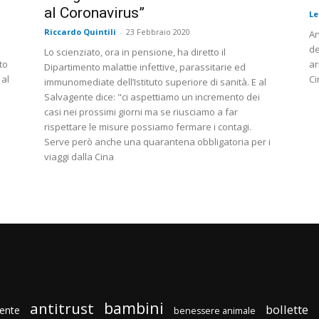
al Coronavirus”
L
Riccardo Quintili
-
23 Febbraio 2020
An
de
Lo scienziato, ora in pensione, ha diretto il
to
ar
Dipartimento malattie infettive, parassitarie ed
 al
Ci
immunomediate dell’Istituto superiore di sanità. E al
Salvagente dice: "ci aspettiamo un incremento dei
casi nei prossimi giorni ma se riusciamo a far
rispettare le misure possiamo fermare i contagi.
Serve però anche una quarantena obbligatoria per i
viaggi dalla Cina
bambini
antitrust
bollette
ente
benessere animale