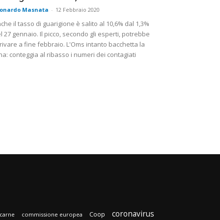
eonardo Masnata
-
12 Febbraio 2020
che il tasso di guarigione è salito al 10,6% dal 1,3%
l 27 gennaio. Il picco, secondo gli esperti, potrebbe
rivare a fine febbraio. L'Oms intanto bacchetta la
na: conteggia al ribasso i numeri dei contagiati
coronavirus
Coop
carne
commissione europea