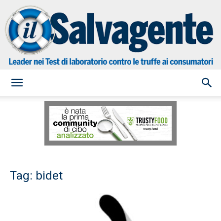
il
Salvagente
Tag: bidet