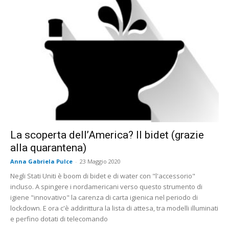
La scoperta dell’America? Il bidet (grazie
alla quarantena)
Anna Gabriela Pulce
-
23 Maggio 2020
Negli Stati Uniti è boom di bidet e di water con "l'accessorio"
incluso. A spingere i nordamericani verso questo strumento di
igiene "innovativo" la carenza di carta igienica nel periodo di
lockdown. E ora c'è addirittura la lista di attesa, tra modelli illuminati
e perfino dotati di telecomando