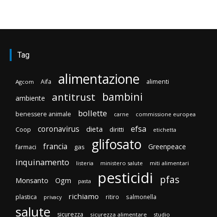
Tag
alimentazione
Aifa
alimenti
Agcom
bambini
antitrust
ambiente
bollette
benessere animale
carne
commissione europea
efsa
coronavirus
dieta
Coop
diritti
etichetta
glifosato
francia
Greenpeace
gas
farmaci
inquinamento
listeria
ministero salute
miti alimentari
pesticidi
pfas
Monsanto
Ogm
pasta
richiamo
plastica
ritiro
salmonella
privacy
salute
sicurezza
sicurezza alimentare
studio