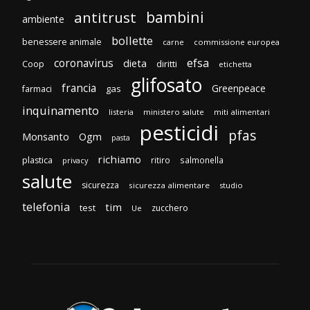
bambini
antitrust
ambiente
bollette
benessere animale
carne
commissione europea
efsa
coronavirus
dieta
diritti
Coop
etichetta
glifosato
francia
Greenpeace
gas
farmaci
inquinamento
listeria
ministero salute
miti alimentari
pesticidi
pfas
Monsanto
Ogm
pasta
richiamo
plastica
ritiro
salmonella
privacy
salute
sicurezza
sicurezza alimentare
studio
telefonia
tim
test
zucchero
Ue